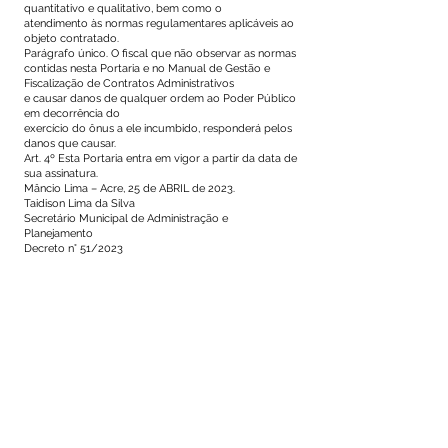
quantitativo e qualitativo, bem como o
atendimento às normas regulamentares aplicáveis ao
objeto contratado.
Parágrafo único. O fiscal que não observar as normas
contidas nesta Portaria e no Manual de Gestão e
Fiscalização de Contratos Administrativos
e causar danos de qualquer ordem ao Poder Público
em decorrência do
exercício do ônus a ele incumbido, responderá pelos
danos que causar.
Art. 4º Esta Portaria entra em vigor a partir da data de
sua assinatura.
Mâncio Lima – Acre, 25 de ABRIL de 2023.
Taidison Lima da Silva
Secretário Municipal de Administração e
Planejamento
Decreto n° 51/2023
Este texto não substitui o publicado no Diário Oficial, mas
facilita a pesquisa para localizar a publicação oficial.