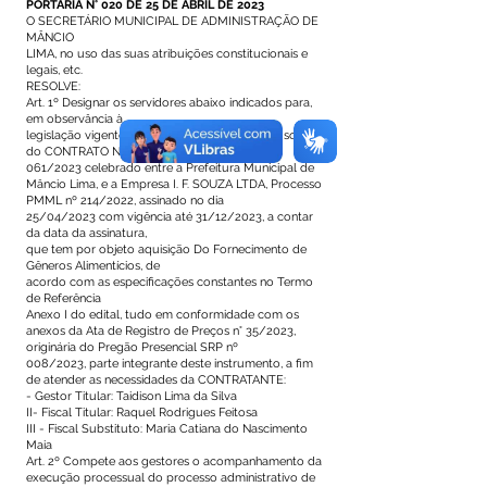
PORTARIA N° 020 DE 25 DE ABRIL DE 2023
O SECRETÁRIO MUNICIPAL DE ADMINISTRAÇÃO DE
MÂNCIO
LIMA, no uso das suas atribuições constitucionais e
legais, etc.
RESOLVE:
Art. 1º Designar os servidores abaixo indicados para,
em observância à
legislação vigente, atuarem como gestores e fiscais
do CONTRATO Nº
061/2023 celebrado entre a Prefeitura Municipal de
Mâncio Lima, e a Empresa I. F. SOUZA LTDA, Processo
PMML nº 214/2022, assinado no dia
25/04/2023 com vigência até 31/12/2023, a contar
da data da assinatura,
que tem por objeto aquisição Do Fornecimento de
Gêneros Alimentícios, de
acordo com as especificações constantes no Termo
de Referência
Anexo I do edital, tudo em conformidade com os
anexos da Ata de Registro de Preços n° 35/2023,
originária do Pregão Presencial SRP nº
008/2023, parte integrante deste instrumento, a fim
de atender as necessidades da CONTRATANTE:
- Gestor Titular: Taidison Lima da Silva
II- Fiscal Titular: Raquel Rodrigues Feitosa
III - Fiscal Substituto: Maria Catiana do Nascimento
Maia
Art. 2º Compete aos gestores o acompanhamento da
execução processual do processo administrativo de