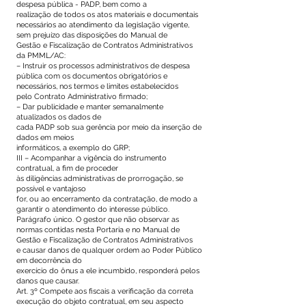
despesa pública - PADP, bem como a
realização de todos os atos materiais e documentais
necessários ao atendimento da legislação vigente,
sem prejuízo das disposições do Manual de
Gestão e Fiscalização de Contratos Administrativos
da PMML/AC:
– Instruir os processos administrativos de despesa
pública com os documentos obrigatórios e
necessários, nos termos e limites estabelecidos
pelo Contrato Administrativo firmado;
– Dar publicidade e manter semanalmente
atualizados os dados de
cada PADP sob sua gerência por meio da inserção de
dados em meios
informáticos, a exemplo do GRP;
III – Acompanhar a vigência do instrumento
contratual, a fim de proceder
às diligências administrativas de prorrogação, se
possível e vantajoso
for, ou ao encerramento da contratação, de modo a
garantir o atendimento do interesse público.
Parágrafo único. O gestor que não observar as
normas contidas nesta Portaria e no Manual de
Gestão e Fiscalização de Contratos Administrativos
e causar danos de qualquer ordem ao Poder Público
em decorrência do
exercício do ônus a ele incumbido, responderá pelos
danos que causar.
Art. 3º Compete aos fiscais a verificação da correta
execução do objeto contratual, em seu aspecto