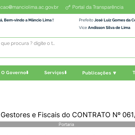
cao@manciolima.ac.gov.br
Portal da Transparência
á, Bem-vindo a Mâncio Lima !
Prefeito
José Luiz Gomes da C
Vice
Andisson Silva de Lima
O Governo⬇️
Serviços⬇️
T
Publicações 🔽
- Gestores e Fiscais do CONTRATO Nº 06
Portaria