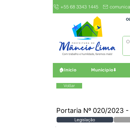
+55 68 3343 1445
comunica
Ol
🏠Início
Município⬇️
Voltar
Portaria Nº 020/2023 
Legislação