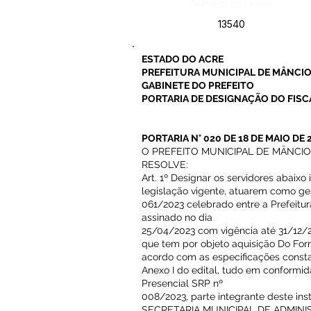
Número do Diário:
13540
ESTADO DO ACRE
PREFEITURA MUNICIPAL DE MÂNCIO
GABINETE DO PREFEITO
PORTARIA DE DESIGNAÇÃO DO FISC
PORTARIA N° 020 DE 18 DE MAIO DE 
O PREFEITO MUNICIPAL DE MÂNCIO LIMA
RESOLVE:
Art. 1º Designar os servidores abaixo
legislação vigente, atuarem como g
061/2023 celebrado entre a Prefeitu
assinado no dia
25/04/2023 com vigência até 31/12/20
que tem por objeto aquisição Do For
acordo com as especificações const
Anexo I do edital, tudo em conformid
Presencial SRP nº
008/2023, parte integrante deste i
SECRETARIA MUNICIPAL DE ADMIN