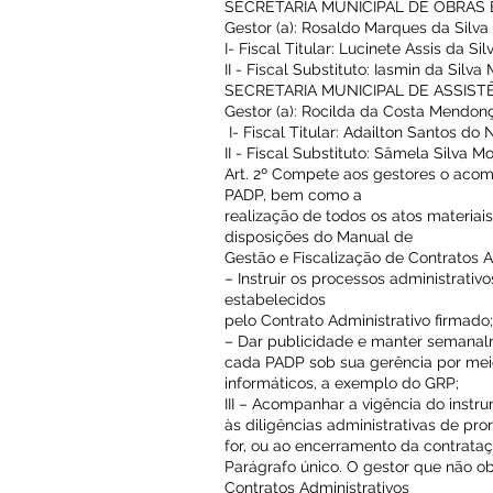
SECRETARIA MUNICIPAL DE OBRAS
Gestor (a): Rosaldo Marques da Silva
I- Fiscal Titular: Lucinete Assis da Sil
II - Fiscal Substituto: Iasmin da Silva
SECRETARIA MUNICIPAL DE ASSIST
Gestor (a): Rocilda da Costa Mendon
I- Fiscal Titular: Adailton Santos do
II - Fiscal Substituto: Sâmela Silva M
Art. 2º Compete aos gestores o aco
PADP, bem como a
realização de todos os atos materiai
disposições do Manual de
Gestão e Fiscalização de Contratos 
– Instruir os processos administrati
estabelecidos
pelo Contrato Administrativo firmado;
– Dar publicidade e manter semanal
cada PADP sob sua gerência por mei
informáticos, a exemplo do GRP;
III – Acompanhar a vigência do instr
às diligências administrativas de pro
for, ou ao encerramento da contrataç
Parágrafo único. O gestor que não ob
Contratos Administrativos