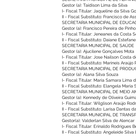
Gestor (a): Taidison Lima da Silva
I- Fiscal Titular: Jaqueline da Silva 
II - Fiscal Substituto: Francisco de Ass
SECRETARIA MUNICIPAL DE EDUC
Gestor (a): Francisco Pereira de Pinho
I- Fiscal Titular: Jeneanes da Costa 
II - Fiscal Substituto: Daiane Estefa
SECRETARIA MUNICIPAL DE SAÚDE
Gestor (a): Ajucilene Gonçalves Mota
I- Fiscal Titular: Jose Nailson Costa 
II - Fiscal Substituto: Marineis Araújo
SECRETARIA MUNICIPAL DE PROD
Gestor (a): Alana Silva Souza
I- Fiscal Titular: Maria Samara Lima d
II - Fiscal Substituto: Elangela Maria 
SECRETARIA MUNICIPAL DE MEIO A
Gestor (a): Kennedy de Oliveira Guim
I- Fiscal Titular: Wilglison Araújo Rod
II - Fiscal Substituto: Larisa Dantas d
SECRETARIA MUNICIPAL DE TRANS
Gestor(a): Valderlan Silva de Alencar
I- Fiscal Titular: Erinaldo Rodrigues 
II - Fiscal Substituto: Angeleide Silva 