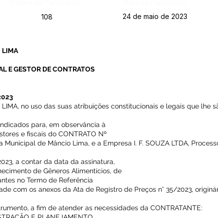
Página da Publicação:
Data da Publicação:
24 de maio de 2023
108
 LIMA
AL E GESTOR DE CONTRATOS
2023
, no uso das suas atribuições constitucionais e legais que lhe sã
 indicados para, em observância à
estores e fiscais do CONTRATO Nº
ra Municipal de Mâncio Lima, e a Empresa I. F. SOUZA LTDA, Proces
23, a contar da data da assinatura,
necimento de Gêneros Alimentícios, de
antes no Termo de Referência
ade com os anexos da Ata de Registro de Preços n° 35/2023, originá
nstrumento, a fim de atender as necessidades da CONTRATANTE:
ISTRAÇÃO E PLANEJAMENTO