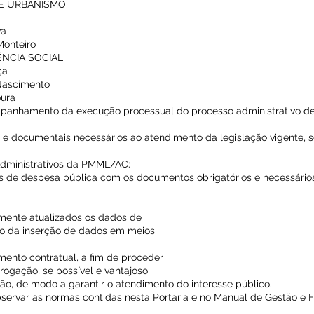
 E URBANISMO
va
 Monteiro
ÊNCIA SOCIAL
ça
 Nascimento
oura
mpanhamento da execução processual do processo administrativo de
s e documentais necessários ao atendimento da legislação vigente, 
Administrativos da PMML/AC:
vos de despesa pública com os documentos obrigatórios e necessários
mente atualizados os dados de
o da inserção de dados em meios
umento contratual, a fim de proceder
rrogação, se possível e vantajoso
ão, de modo a garantir o atendimento do interesse público.
servar as normas contidas nesta Portaria e no Manual de Gestão e F