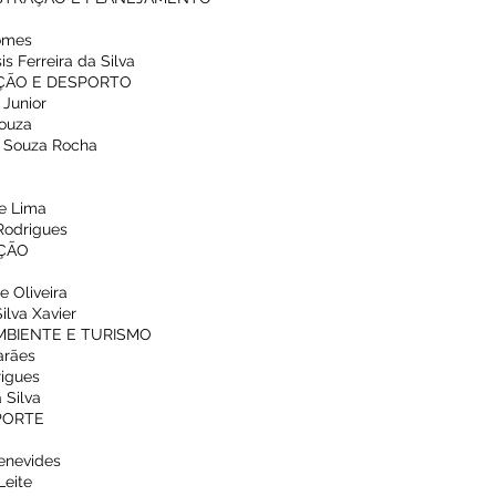
Gomes
is Ferreira da Silva
AÇÃO E DESPORTO
 Junior
Souza
ne Souza Rocha
de Lima
 Rodrigues
UÇÃO
e Oliveira
Silva Xavier
MBIENTE E TURISMO
arães
rigues
a Silva
PORTE
Benevides
Leite