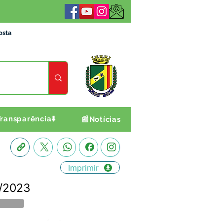
osta
ransparência⬇️
📰Notícias
Imprimir
1/2023