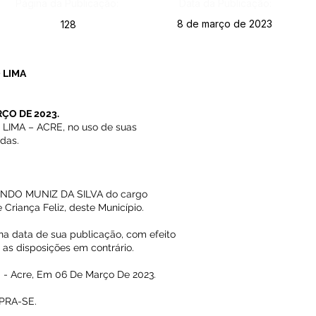
Página da Publicação:
Data da Publicação:
8 de março de 2023
128
 LIMA
RÇO DE 2023.
IMA – ACRE, no uso de suas
idas.
MUNDO MUNIZ DA SILVA do cargo
Criança Feliz, deste Município.
 na data de sua publicação, com efeito
 as disposições em contrário.
 - Acre, Em 06 De Março De 2023.
PRA-SE.