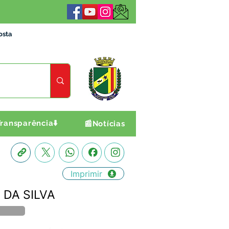
osta
ransparência⬇️
📰Notícias
Imprimir
 DA SILVA