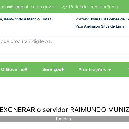
cao@manciolima.ac.gov.br
Portal da Transparência
á, Bem-vindo a Mâncio Lima !
Prefeito
José Luiz Gomes da C
Vice
Andisson Silva de Lima
O Governo⬇️
Serviços⬇️
T
Publicações 🔽
 - EXONERAR o servidor RAIMUNDO MUNIZ
Portaria