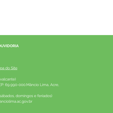
OUVIDORIA
pa do Site
valcante)
EP: 69.990-000.Mâncio Lima, Acre, 
 sábados, domingos e feriados)
nciolima.ac.gov.br