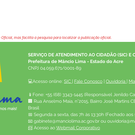
 Oficial, mas facilita a pesquisa para localizar a publicação oficial.
SERVIÇO DE ATENDIMENTO AO CIDADÃO (SIC) E 
Prefeitura de Mâncio Lima - Estado do Acre
CNPJ 04.059.671/0001-89
💻Acesso online: 
SIC 
| 
Fale Conosco
 | 
Ouvidoria
| 
Ma
📱Fone: +55 (68) 3343-1445 (Responsável Jenildo Ca
🏢 Rua Anselmo Maia, n°2015, Bairro José Martins C
Brasil
📅 Segunda a sexta, das 7h às 13:30h (Fechado aos
📧 
gabinete@manciolima.ac.gov.br
 ou 
ouvidoria@ma
📨 Acesso ao 
Webmail Corporativo