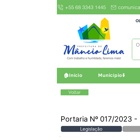
+55 68 3343 1445
comunica
Ol
🏠Início
Município⬇️
Voltar
Portaria Nº 017/2023
Legislação