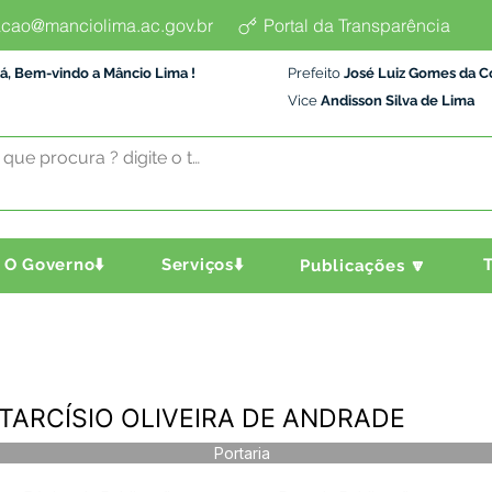
cao@manciolima.ac.gov.br
Portal da Transparência
á, Bem-vindo a Mâncio Lima !
Prefeito
José Luiz Gomes da C
Vice
Andisson Silva de Lima
O Governo⬇️
Serviços⬇️
T
Publicações 🔽
 - TARCÍSIO OLIVEIRA DE ANDRADE
Portaria