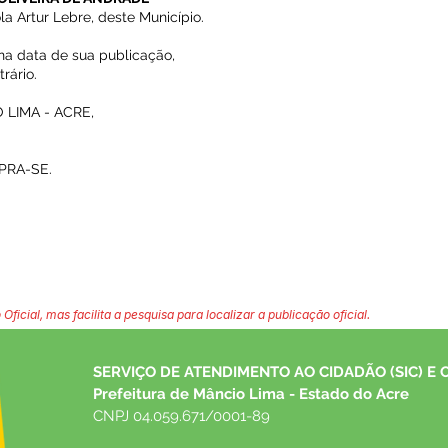
a Artur Lebre, deste Município.
 na data de sua publicação,
rário.
LIMA - ACRE,
PRA-SE.
 Oficial, mas facilita a pesquisa para localizar a publicação oficial.
SERVIÇO DE ATENDIMENTO AO CIDADÃO (SIC) E 
Prefeitura de Mâncio Lima - Estado do Acre
CNPJ 04.059.671/0001-89