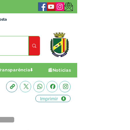
osta
ransparência⬇️
📰Notícias
Imprimir