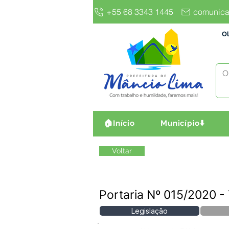
+55 68 3343 1445
comunica
Ol
🏠Início
Município⬇️
Voltar
Portaria Nº 015/2020
Legislação