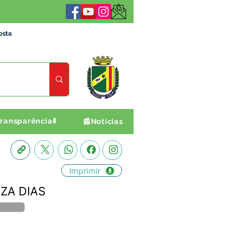
osta
ransparência⬇️
📰Notícias
Imprimir
UZA DIAS