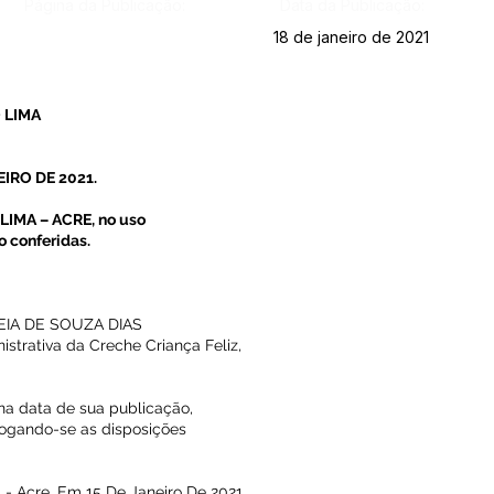
Página da Publicação:
Data da Publicação:
18 de janeiro de 2021
 LIMA
EIRO DE 2021.
IMA – ACRE, no uso
o conferidas.
REIA DE SOUZA DIAS
strativa da Creche Criança Feliz,
 na data de sua publicação,
evogando-se as disposições
- Acre, Em 15 De Janeiro De 2021.