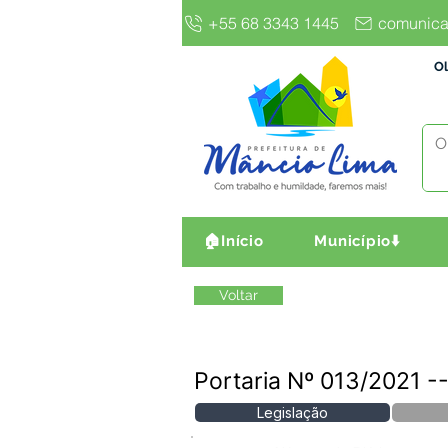
+55 68 3343 1445
comunica
Ol
🏠Início
Município⬇️
Voltar
Portaria Nº 013/2021
Legislação