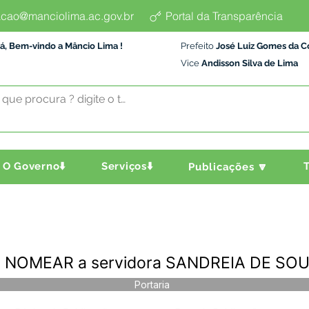
cao@manciolima.ac.gov.br
Portal da Transparência
á, Bem-vindo a Mâncio Lima !
Prefeito
José Luiz Gomes da C
Vice
Andisson Silva de Lima
O Governo⬇️
Serviços⬇️
T
Publicações 🔽
 -- NOMEAR a servidora SANDREIA DE SO
Portaria