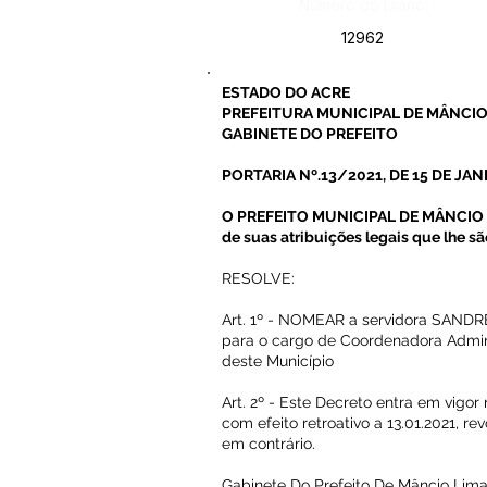
Número do Diário:
12962
ESTADO DO ACRE
PREFEITURA MUNICIPAL DE MÂNCIO
GABINETE DO PREFEITO
PORTARIA Nº.13/2021, DE 15 DE JAN
O PREFEITO MUNICIPAL DE MÂNCIO L
de suas atribuições legais que lhe sã
RESOLVE:
Art. 1º - NOMEAR a servidora SAND
para o cargo de Coordenadora Admini
deste Município
Art. 2º - Este Decreto entra em vigor
com efeito retroativo a 13.01.2021, r
em contrário.
Gabinete Do Prefeito De Mâncio Lima 