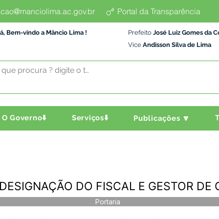
cao@manciolima.ac.gov.br
Portal da Transparência
á, Bem-vindo a Mâncio Lima !
Prefeito
José Luiz Gomes da C
Vice
Andisson Silva de Lima
O Governo⬇️
Serviços⬇️
T
Publicações 🔽
2 - DESIGNAÇÃO DO FISCAL E GESTOR D
Portaria