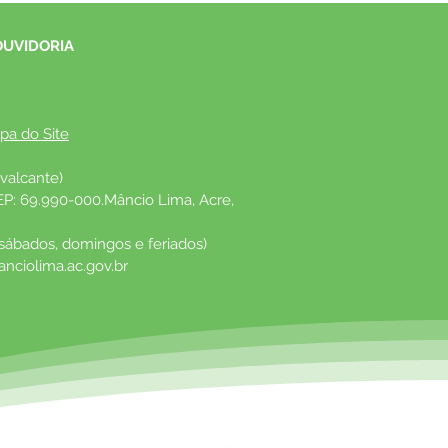
OUVIDORIA
pa do Site
valcante)
EP: 69.990-000.Mâncio Lima, Acre, 
 sábados, domingos e feriados)
nciolima.ac.gov.br