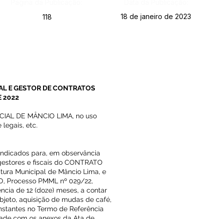
Página da Publicação:
Data da Publicação:
18 de janeiro de 2023
118
AL E GESTOR DE CONTRATOS
E 2022
IAL DE MÂNCIO LIMA, no uso
 legais, etc.
o indicados para, em observância
 gestores e fiscais do CONTRATO
itura Municipal de Mâncio Lima, e
 Processo PMML nº 029/22,
ncia de 12 (doze) meses, a contar
bjeto, aquisição de mudas de café,
nstantes no Termo de Referência
dade com os anexos da Ata de