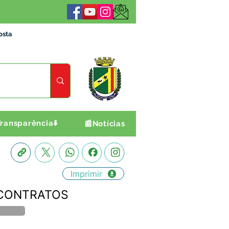
osta
ransparência⬇️
📰Notícias
Imprimir
E CONTRATOS