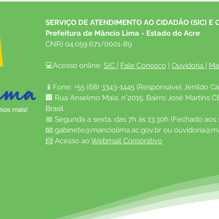
SERVIÇO DE ATENDIMENTO AO CIDADÃO (SIC) E 
Prefeitura de Mâncio Lima - Estado do Acre
CNPJ 04.059.671/0001-89
💻Acesso online: 
SIC 
| 
Fale Conosco
 | 
Ouvidoria
| 
Ma
📱Fone: +55 (68) 3343-1445 (Responsável Jenildo Ca
🏢 Rua Anselmo Maia, n°2015, Bairro José Martins C
Brasil
📅 Segunda a sexta, das 7h às 13:30h (Fechado aos
📧 
gabinete@manciolima.ac.gov.br
 ou 
ouvidoria@ma
📨 Acesso ao 
Webmail Corporativo