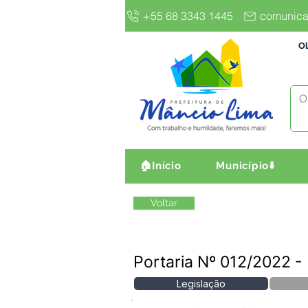
+55 68 3343 1445
comunica
Ol
🏠Início
Município⬇️
Voltar
Portaria Nº 012/202
Legislação