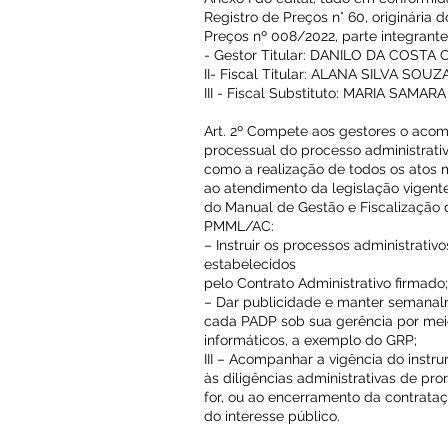
Registro de Preços n° 60, originária 
Preços nº 008/2022, parte integran
- Gestor Titular: DANILO DA COSTA
II- Fiscal Titular: ALANA SILVA SOUZ
III - Fiscal Substituto: MARIA SAMA
Art. 2º Compete aos gestores o ac
processual do processo administrati
como a realização de todos os atos 
ao atendimento da legislação vigente
do Manual de Gestão e Fiscalização 
PMML/AC:
– Instruir os processos administrati
estabelecidos
pelo Contrato Administrativo firmado;
– Dar publicidade e manter semanal
cada PADP sob sua gerência por mei
informáticos, a exemplo do GRP;
III – Acompanhar a vigência do instr
às diligências administrativas de pro
for, ou ao encerramento da contrata
do interesse público.