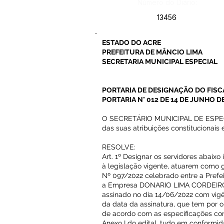
Número do Diário:
13456
ESTADO DO ACRE
PREFEITURA DE MÂNCIO LIMA
SECRETARIA MUNICIPAL ESPECIAL
PORTARIA DE DESIGNAÇÃO DO FISC
PORTARIA N° 012 DE 14 DE JUNHO D
O SECRETÁRIO MUNICIPAL DE ESPEC
das suas atribuições constitucionais e
RESOLVE:
Art. 1º Designar os servidores abaix
à legislação vigente, atuarem como
Nº 097/2022 celebrado entre a Prefe
a Empresa DONARIO LIMA CORDEIRO,
assinado no dia 14/06/2022 com vigê
da data da assinatura, que tem por o
de acordo com as especificações co
Anexo I do edital, tudo em conformi