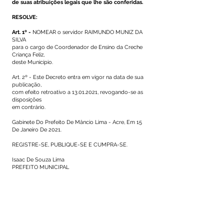
de suas atribuições legais que lhe são conferidas.
RESOLVE:
Art. 1º -
NOMEAR o servidor RAIMUNDO MUNIZ DA
SILVA
para o cargo de Coordenador de Ensino da Creche
Criança Feliz,
deste Município.
Art. 2º - Este Decreto entra em vigor na data de sua
publicação,
com efeito retroativo a
13.01.2021
, revogando-se as
disposições
em contrário.
Gabinete Do Prefeito De Mâncio Lima - Acre, Em 15
De Janeiro De 2021.
REGISTRE-SE, PUBLIQUE-SE E CUMPRA-SE.
Isaac De Souza Lima
PREFEITO MUNICIPAL