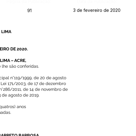
Página da Publicação:
Data da Publicação:
3 de fevereiro de 2020
91
 LIMA
EIRO DE 2020.
LIMA – ACRE,
 lhe são conferidas.
cipal n°119/1999, de 20 de agosto
a Lei 171/2003, de 17 de dezembro
 n°286/2011, de 14 de novembro de
3 de agosto de 2019.
quatros) anos
nadas.
 BARRETO BARBOSA