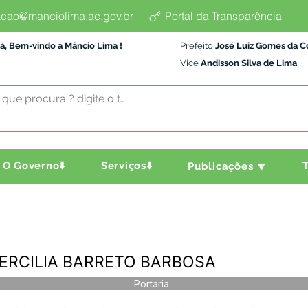
cao@manciolima.ac.gov.br
Portal da Transparência
á, Bem-vindo a Mâncio Lima !
Prefeito
José Luiz Gomes da C
Vice
Andisson Silva de Lima
O Governo⬇️
Serviços⬇️
T
Publicações 🔽
 - ERCILIA BARRETO BARBOSA
Portaria