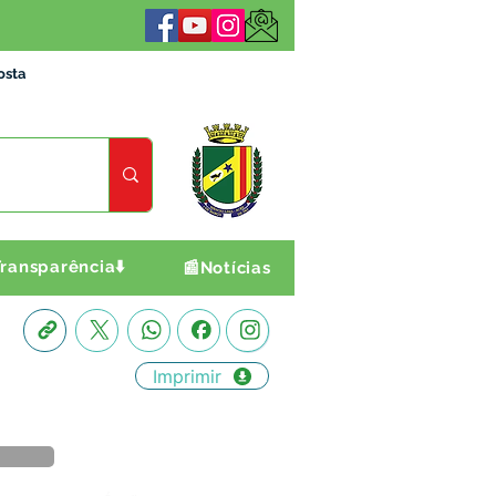
osta
ransparência⬇️
📰Notícias
Imprimir