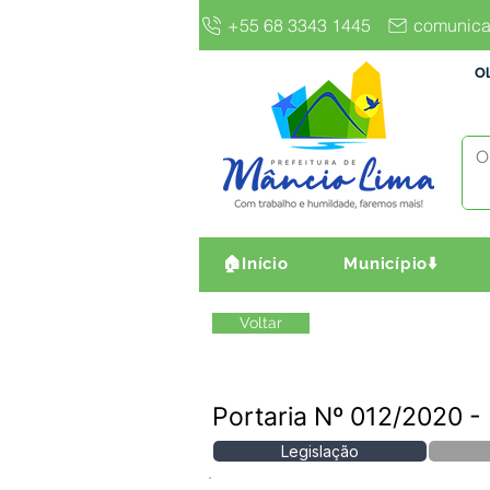
+55 68 3343 1445
comunica
Ol
🏠Início
Município⬇️
Voltar
Portaria Nº 012/2020
Legislação