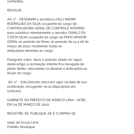
conferidas.
RESOLVE:
Art. 1º - DESIGNAR a servidora LHILLI NAOMI
RODRIGUES DA SILVA, ocupante do cargo de
CONTROLADORA GERAL DE CONTROLE INTERNO
para substituir, interinamente, o servidor DANILO DA
COSTA SILVA, ocupante do cargo de PROCURADOR
GERAL no período de férias, no período de 14 a 28 de
março de 2022, recebendo todas as
atribuições inerentes ao cargo.
Parágrafo único. Após o período citado no caput
deste artigo, a nomeação interina fica revogada de
pleno direito, retornando os deveres e atribuições ao
titular do cargo.
Art. 2º - Este Decreto entra em vigor na data de sua
publicação, revogando-se as disposições em
contrário.
GABINETE DO PREFEITO DE MÂNCIO LIMA - ACRE,
EM 04 DE MARÇO DE 2022.
REGISTRE-SE, PUBLIQUE-SE E CUMPRA-SE.
Isaac de Souza Lima
Prefeito Municipal