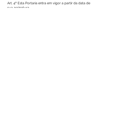
Art. 4º Esta Portaria entra em vigor a partir da data de
sua assinatura
Mâncio Lima – Acre, 10 de Janeiro de 2022.
TAIDISON LIMA DA SILVA
Secretário Municipal de Administração e
Planejamento.
Este texto não substitui o publicado no Diário Oficial, mas
facilita a pesquisa para localizar a publicação oficial.
SERVIÇO DE ATENDIMENTO AO 
CIDADÃO (SIC) E OUVIDORIA
Prefeitura de Mâncio Lima - Estado 
do Acre