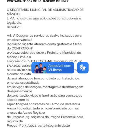
PORTARIA N° 001 DE 10 JANEIRO DE 2022
O SECRETÁRIO MUNICIPAL DE ADMINISTRAÇÃO DE
MÂNCIO
LIMA, no uso das suas atribuições constitucionais e
legais, etc.
RESOLVE:
Art. 1º Designar os servidores abaixo indicados para,
em observância à
legislação vigente, atuarem como gestores e fiscais
do CONTRATO Nº
05/2022 celebrado entre a Prefeitura Municipal de
Mâncio Lima, e a
Empresa R REIS DA COSTA-ME, Processo PMML nº
171/2022, assinado
no dia 10/01/2022 com vigência de 12 (doze) meses,
a contar da data
da assinatura, que tem por objeto contratação de
empresa especializada
em serviços de locação, montagem e desmontagem
de equipamentos
de sonorização, vídeo e iluminação para eventos, de
acordo com as
especificações constantes no Termo de Referência
Anexo I do edital, tudo em conformidade com os
anexos da Ata de Registro
de Preços n° 03, originária do Pregão Presencial para
registro de
Preços nº 039/2022, parte integrante deste