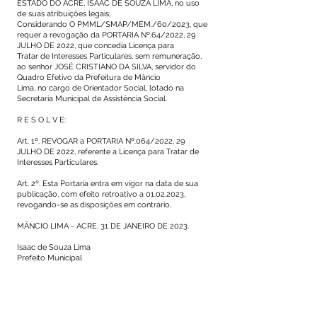
ESTADO DO ACRE, ISAAC DE SOUZA LIMA, no uso
de suas atribuições legais;
Considerando O PMML/SMAP/MEM./60/2023, que
requer a revogação da PORTARIA Nº.64/2022, 29
JULHO DE 2022, que concedia Licença para
Tratar de Interesses Particulares, sem remuneração,
ao senhor JOSÉ CRISTIANO DA SILVA, servidor do
Quadro Efetivo da Prefeitura de Mâncio
Lima, no cargo de Orientador Social, lotado na
Secretaria Municipal de Assistência Social.
R E S O L V E:
Art. 1º. REVOGAR a PORTARIA Nº.064/2022, 29
JULHO DE 2022, referente a Licença para Tratar de
Interesses Particulares.
Art. 2º. Esta Portaria entra em vigor na data de sua
publicação, com efeito retroativo a
01.02.2023
,
revogando-se as disposições em contrário.
MÂNCIO LIMA - ACRE, 31 DE JANEIRO DE 2023.
Isaac de Souza Lima
Prefeito Municipal