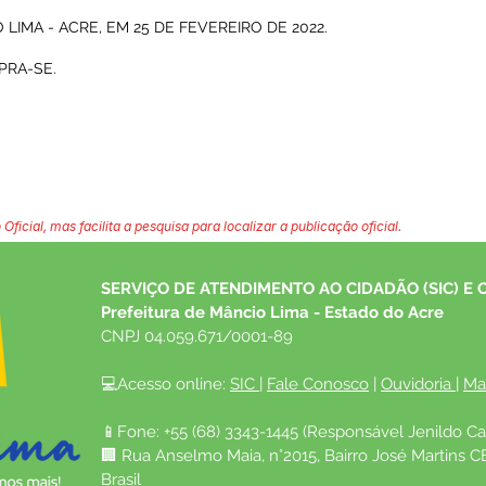
LIMA - ACRE, EM 25 DE FEVEREIRO DE 2022.
PRA-SE.
 Oficial, mas facilita a pesquisa para localizar a publicação oficial.
SERVIÇO DE ATENDIMENTO AO CIDADÃO (SIC) E 
Prefeitura de Mâncio Lima - Estado do Acre
CNPJ 04.059.671/0001-89
💻Acesso online: 
SIC 
| 
Fale Conosco
 | 
Ouvidoria
| 
Ma
📱Fone: +55 (68) 3343-1445 (Responsável Jenildo Ca
🏢 Rua Anselmo Maia, n°2015, Bairro José Martins C
Brasil