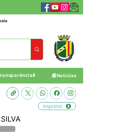
osta
ransparência⬇️
📰Notícias
Imprimir
 SILVA