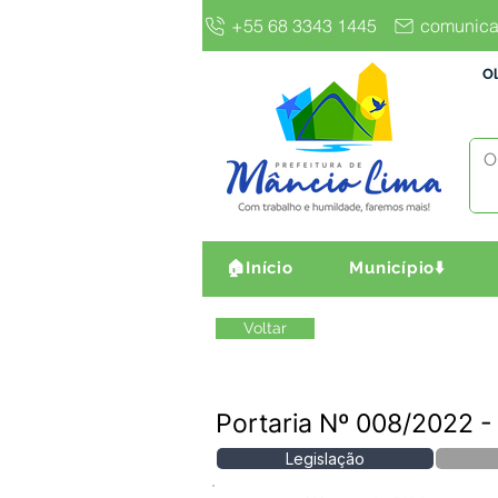
+55 68 3343 1445
comunica
Ol
🏠Início
Município⬇️
Voltar
Portaria Nº 008/2022
Legislação