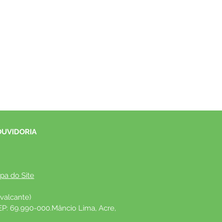
OUVIDORIA
pa do Site
valcante)
EP: 69.990-000.Mâncio Lima, Acre, 