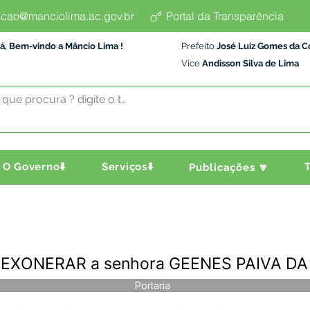
cao@manciolima.ac.gov.br
Portal da Transparência
á, Bem-vindo a Mâncio Lima !
Prefeito
José Luiz Gomes da C
Vice
Andisson Silva de Lima
O Governo⬇️
Serviços⬇️
T
Publicações 🔽
 - EXONERAR a senhora GEENES PAIVA DA
Portaria