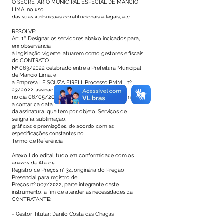
O SECRETÁRIO MUNICIPAL ESPECIAL DE MÂNCIO
LIMA, no uso
das suas atribuições constitucionais e legais, etc.
RESOLVE:
Art. 1º Designar os servidores abaixo indicados para,
em observância
à legislação vigente, atuarem como gestores e fiscais
do CONTRATO
Nº 063/2022 celebrado entre a Prefeitura Municipal
de Mâncio Lima, e
a Empresa I F SOUZA EIRELI, Processo PMML nº
23/2022, assinado
no dia 06/05/2022 com vigência de 08 (oito) meses,
a contar da data
da assinatura, que tem por objeto, Serviços de
serigrafia, sublimação,
gráficos e premiações, de acordo com as
especificações constantes no
Termo de Referência
Anexo I do edital, tudo em conformidade com os
anexos da Ata de
Registro de Preços n° 34, originária do Pregão
Presencial para registro de
Preços nº 007/2022, parte integrante deste
instrumento, a fim de atender as necessidades da
CONTRATANTE:
- Gestor Titular: Danilo Costa das Chagas