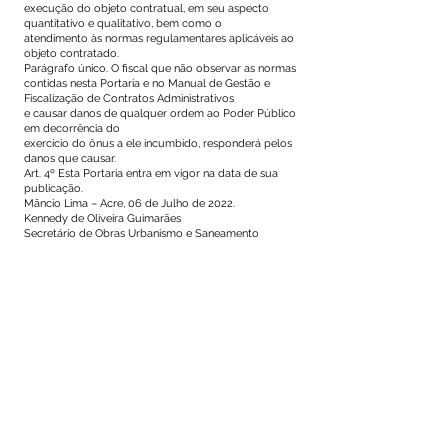
execução do objeto contratual, em seu aspecto
quantitativo e qualitativo, bem como o
atendimento às normas regulamentares aplicáveis ao
objeto contratado.
Parágrafo único. O fiscal que não observar as normas
contidas nesta Portaria e no Manual de Gestão e
Fiscalização de Contratos Administrativos
e causar danos de qualquer ordem ao Poder Público
em decorrência do
exercício do ônus a ele incumbido, responderá pelos
danos que causar.
Art. 4º Esta Portaria entra em vigor na data de sua
publicação.
Mâncio Lima – Acre, 06 de Julho de 2022.
Kennedy de Oliveira Guimarães
Secretário de Obras Urbanismo e Saneamento
Este texto não substitui o publicado no Diário Oficial, mas
facilita a pesquisa para localizar a publicação oficial.