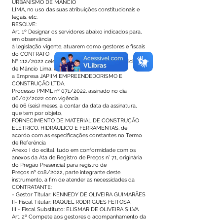
URBANISMO DE MÂNCIO
LIMA, no uso das suas atribuições constitucionais e
legais, etc.
RESOLVE:
Art. 1º Designar os servidores abaixo indicados para,
em observância
à legislação vigente, atuarem como gestores e fiscais
do CONTRATO
Nº 112/2022 celebrado entre a Prefeitura Municipal
de Mâncio Lima, e
a Empresa JAPIIM EMPREENDEDORISMO E
CONSTRUÇÃO LTDA,
Processo PMML nº 071/2022, assinado no dia
06/07/2022 com vigência
de 06 (seis) meses, a contar da data da assinatura,
que tem por objeto,
FORNECIMENTO DE MATERIAL DE CONSTRUÇÃO
ELÉTRICO, HIDRÁULICO E FERRAMENTAS, de
acordo com as especificações constantes no Termo
de Referência
Anexo I do edital, tudo em conformidade com os
anexos da Ata de Registro de Preços n° 71, originária
do Pregão Presencial para registro de
Preços nº 018/2022, parte integrante deste
instrumento, a fim de atender as necessidades da
CONTRATANTE:
- Gestor Titular: KENNEDY DE OLIVEIRA GUIMARÃES
II- Fiscal Titular: RAQUEL RODRIGUES FEITOSA
III - Fiscal Substituto: ELISMAR DE OLIVEIRA SILVA
Art. 2º Compete aos gestores o acompanhamento da