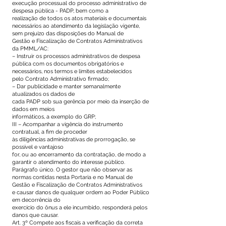
execução processual do processo administrativo de
despesa pública - PADP, bem como a
realização de todos os atos materiais e documentais
necessários ao atendimento da legislação vigente,
sem prejuízo das disposições do Manual de
Gestão e Fiscalização de Contratos Administrativos
da PMML/AC:
– Instruir os processos administrativos de despesa
pública com os documentos obrigatórios e
necessários, nos termos e limites estabelecidos
pelo Contrato Administrativo firmado;
– Dar publicidade e manter semanalmente
atualizados os dados de
cada PADP sob sua gerência por meio da inserção de
dados em meios
informáticos, a exemplo do GRP;
III – Acompanhar a vigência do instrumento
contratual, a fim de proceder
às diligências administrativas de prorrogação, se
possível e vantajoso
for, ou ao encerramento da contratação, de modo a
garantir o atendimento do interesse público.
Parágrafo único. O gestor que não observar as
normas contidas nesta Portaria e no Manual de
Gestão e Fiscalização de Contratos Administrativos
e causar danos de qualquer ordem ao Poder Público
em decorrência do
exercício do ônus a ele incumbido, responderá pelos
danos que causar.
Art. 3º Compete aos fiscais a verificação da correta