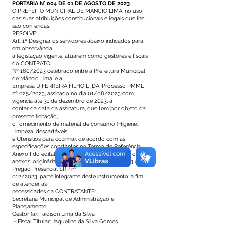
PORTARIA N° 004 DE 01 DE AGOSTO DE 2023
O PREFEITO MUNICIPAL DE MÂNCIO LIMA, no uso
das suas atribuições constitucionais e legais que lhe
são conferidas.
RESOLVE:
Art. 1º Designar os servidores abaixo indicados para,
em observância
à legislação vigente, atuarem como gestores e fiscais
do CONTRATO
Nº 160/2023 celebrado entre a Prefeitura Municipal
de Mâncio Lima, e a
Empresa D FERREIRA FILHO LTDA, Processo PMML
nº 025/2023, assinado no dia 01/08/2023 com
vigência até 31 de dezembro de 2023, a
contar da data da assinatura, que tem por objeto da
presente licitação, ,
o fornecimento de material de consumo (Higiene,
Limpeza, descartáveis
e Utensílios para cozinha), de acordo com as
especificações constantes no Termo de Referência
Anexo I do edital, tudo em conformidade com os
anexos, originária da ata de registro nº 59/2023 do
Pregão Presencial SRP nº
012/2023, parte integrante deste instrumento, a fim
de atender as
necessidades da CONTRATANTE:
Secretaria Municipal de Administração e
Planejamento
Gestor (a): Taidison Lima da Silva
I- Fiscal Titular: Jaqueline da Silva Gomes