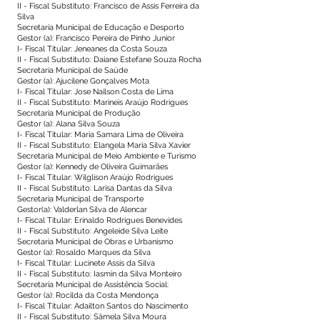
II - Fiscal Substituto: Francisco de Assis Ferreira da
Silva
Secretaria Municipal de Educação e Desporto
Gestor (a): Francisco Pereira de Pinho Junior
I- Fiscal Titular: Jeneanes da Costa Souza
II - Fiscal Substituto: Daiane Estefane Souza Rocha
Secretaria Municipal de Saúde
Gestor (a): Ajucilene Gonçalves Mota
I- Fiscal Titular: Jose Nailson Costa de Lima
II - Fiscal Substituto: Marineis Araújo Rodrigues
Secretaria Municipal de Produção
Gestor (a): Alana Silva Souza
I- Fiscal Titular: Maria Samara Lima de Oliveira
II - Fiscal Substituto: Elangela Maria Silva Xavier
Secretaria Municipal de Meio Ambiente e Turismo
Gestor (a): Kennedy de Oliveira Guimarães
I- Fiscal Titular: Wilglison Araújo Rodrigues
II - Fiscal Substituto: Larisa Dantas da Silva
Secretaria Municipal de Transporte
Gestor(a): Valderlan Silva de Alencar
I- Fiscal Titular: Erinaldo Rodrigues Benevides
II - Fiscal Substituto: Angeleide Silva Leite
Secretaria Municipal de Obras e Urbanismo
Gestor (a): Rosaldo Marques da Silva
I- Fiscal Titular: Lucinete Assis da Silva
II - Fiscal Substituto: Iasmin da Silva Monteiro
Secretaria Municipal de Assistência Social:
Gestor (a): Rocilda da Costa Mendonça
I- Fiscal Titular: Adailton Santos do Nascimento
II - Fiscal Substituto: Sâmela Silva Moura