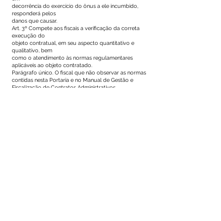
decorrência do exercício do ônus a ele incumbido,
responderá pelos
danos que causar.
Art. 3º Compete aos fiscais a verificação da correta
execução do
objeto contratual, em seu aspecto quantitativo e
qualitativo, bem
como o atendimento às normas regulamentares
aplicáveis ao objeto contratado.
Parágrafo único. O fiscal que não observar as normas
contidas nesta Portaria e no Manual de Gestão e
Fiscalização de Contratos Administrativos
e causar danos de qualquer ordem ao Poder Público
em decorrência do
exercício do ônus a ele incumbido, responderá pelos
danos que causar.
Art. 4º Esta Portaria entra em vigor na data de sua
assinatura.
Mâncio Lima – Acre, 01 de agosto de 2023.
Isaac de Souza Lima
Prefeito Municipal
Este texto não substitui o publicado no Diário Oficial, mas
facilita a pesquisa para localizar a publicação oficial.