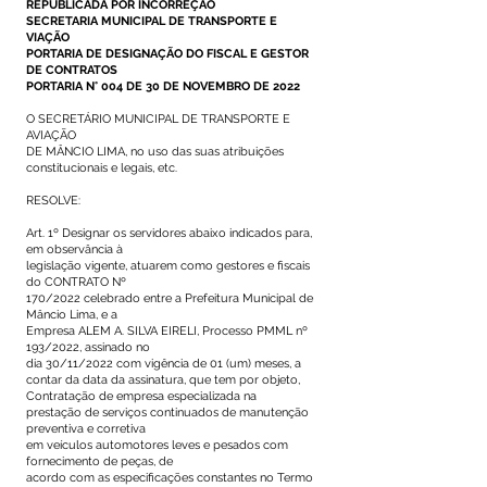
REPUBLICADA POR INCORREÇÃO
SECRETARIA MUNICIPAL DE TRANSPORTE E
VIAÇÃO
PORTARIA DE DESIGNAÇÃO DO FISCAL E GESTOR
DE CONTRATOS
PORTARIA N° 004 DE 30 DE NOVEMBRO DE 2022
O SECRETÁRIO MUNICIPAL DE TRANSPORTE E
AVIAÇÃO
DE MÂNCIO LIMA, no uso das suas atribuições
constitucionais e legais, etc.
RESOLVE:
Art. 1º Designar os servidores abaixo indicados para,
em observância à
legislação vigente, atuarem como gestores e fiscais
do CONTRATO Nº
170/2022 celebrado entre a Prefeitura Municipal de
Mâncio Lima, e a
Empresa ALEM A. SILVA EIRELI, Processo PMML nº
193/2022, assinado no
dia 30/11/2022 com vigência de 01 (um) meses, a
contar da data da assinatura, que tem por objeto,
Contratação de empresa especializada na
prestação de serviços continuados de manutenção
preventiva e corretiva
em veículos automotores leves e pesados com
fornecimento de peças, de
acordo com as especificações constantes no Termo