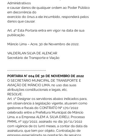
Administrativos
e causar danos de qualquer ordem ao Poder Público
em decorrência do
exercício do ônus a ele incumbido, responderá pelos
danos que causar.
Art. 4º Esta Portaria entra em vigor na data de sua
publicação.
Mâncio Lima – Acre, 30 de Novembro de 2022.
VALDERLAN SILVA DE ALENCAR
Secretário de Transporte e Viação
********************************
PORTARIA N° 004 DE 30 DE NOVEMBRO DE 2022
O SECRETÁRIO MUNICIPAL DE TRANSPORTE E
AVIAÇÃO DE MÂNCIO LIMA, no uso das suas
atribuições constitucionais e legais, etc.
RESOLVE:
Art. 1º Designar os servidores abaixo indicados para,
em observância à legislação vigente, atuarem como
gestores e fiscais do CONTRATO Nº 170/2022
celebrado entre a Prefeitura Municipal de Mâncio
Lima, e a Empresa ALEM A. SILVA EIRELI, Processo
PMML nº 193/2022, assinado no dia 30/11/2022
com vigência de 01 (um) meses, a contar da data da
assinatura, que tem por objeto, Contratação de
empresa especializada na prestação de serviços