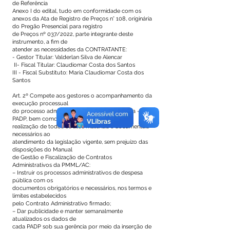
de Referência
Anexo I do edital, tudo em conformidade com os
anexos da Ata de Registro de Preços n° 108, originária
do Pregão Presencial para registro
de Preços nº 037/2022, parte integrante deste
instrumento, a fim de
atender as necessidades da CONTRATANTE:
- Gestor Titular: Valderlan Silva de Alencar
II- Fiscal Titular: Claudiomar Costa dos Santos
III - Fiscal Substituto: Maria Claudiomar Costa dos
Santos
Art. 2º Compete aos gestores o acompanhamento da
execução processual
do processo administrativo de despesa pública -
PADP, bem como a
realização de todos os atos materiais e documentais
necessários ao
atendimento da legislação vigente, sem prejuízo das
disposições do Manual
de Gestão e Fiscalização de Contratos
Administrativos da PMML/AC:
– Instruir os processos administrativos de despesa
pública com os
documentos obrigatórios e necessários, nos termos e
limites estabelecidos
pelo Contrato Administrativo firmado;
– Dar publicidade e manter semanalmente
atualizados os dados de
cada PADP sob sua gerência por meio da inserção de