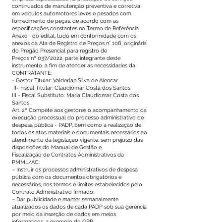
continuados de manutenção preventiva e corretiva
em veículos automotores leves e pesados com
fornecimento de peças, de acordo com as
especificações constantes no Termo de Referência
Anexo I do edital, tudo em conformidade com os
anexos da Ata de Registro de Preços n° 108, originária
do Pregão Presencial para registro de
Preços nº 037/2022, parte integrante deste
instrumento, a fim de atender as necessidades da
CONTRATANTE:
- Gestor Titular: Valderlan Silva de Alencar
II- Fiscal Titular: Claudiomar Costa dos Santos
III - Fiscal Substituto: Maria Claudiomar Costa dos
Santos
Art. 2º Compete aos gestores o acompanhamento da
execução processual do processo administrativo de
despesa pública - PADP, bem como a realização de
todos os atos materiais e documentais necessários ao
atendimento da legislação vigente, sem prejuízo das
disposições do Manual de Gestão e
Fiscalização de Contratos Administrativos da
PMML/AC:
– Instruir os processos administrativos de despesa
pública com os documentos obrigatórios e
necessários, nos termos e limites estabelecidos pelo
Contrato Administrativo firmado;
– Dar publicidade e manter semanalmente
atualizados os dados de cada PADP sob sua gerência
por meio da inserção de dados em meios
informáticos, a exemplo do GRP;