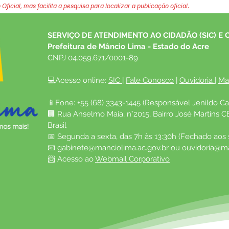
 Oficial, mas facilita a pesquisa para localizar a publicação oficial.
SERVIÇO DE ATENDIMENTO AO CIDADÃO (SIC) E 
Prefeitura de Mâncio Lima - Estado do Acre
CNPJ 04.059.671/0001-89
💻Acesso online: 
SIC 
| 
Fale Conosco
 | 
Ouvidoria
| 
Ma
📱Fone: +55 (68) 3343-1445 (Responsável Jenildo Ca
🏢 Rua Anselmo Maia, n°2015, Bairro José Martins C
Brasil
📅 Segunda a sexta, das 7h às 13:30h (Fechado aos
📧 
gabinete@manciolima.ac.gov.br
 ou 
ouvidoria@ma
📨 Acesso ao 
Webmail Corporativo