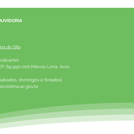
OUVIDORIA
pa do Site
valcante)
EP: 69.990-000.Mâncio Lima, Acre, 
 sábados, domingos e feriados)
nciolima.ac.gov.br