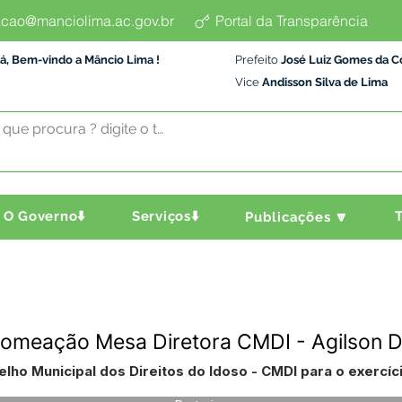
cao@manciolima.ac.gov.br
Portal da Transparência
á, Bem-vindo a Mâncio Lima !
Prefeito
José Luiz Gomes da C
Vice
Andisson Silva de Lima
O Governo⬇️
Serviços⬇️
T
Publicações 🔽
Nomeação Mesa Diretora CMDI - Agilson D
lho Municipal dos Direitos do Idoso - CMDI para o exercíc