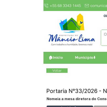
+55 68 3343 1445
comunica
Ol
🏠Início
Município⬇️
Voltar
Portaria N°33/2026 - 
Nomeia a mesa diretora do Conse