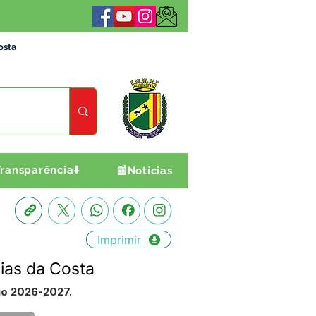
osta
ransparência⬇️
📰Notícias
Imprimir
ias da Costa
io 2026-2027.