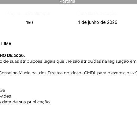
Portaria
Página da Publicação:
Data da Publicação:
4 de junho de 2026
150
 LIMA
HO DE 2026.
e suas atribuições legais que lhe são atribuídas na legislação em 
 Conselho Municipal dos Direitos do Idoso- CMDI. para o exercício 2
lva
evides
na data de sua publicação.