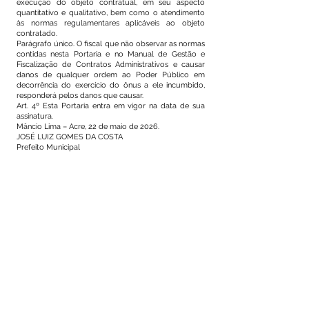
execução do objeto contratual, em seu aspecto
quantitativo e qualitativo, bem como o atendimento
às normas regulamentares aplicáveis ao objeto
contratado.
Parágrafo único. O fiscal que não observar as normas
contidas nesta Portaria e no Manual de Gestão e
Fiscalização de Contratos Administrativos e causar
danos de qualquer ordem ao Poder Público em
decorrência do exercício do ônus a ele incumbido,
responderá pelos danos que causar.
Art. 4º Esta Portaria entra em vigor na data de sua
assinatura.
Mâncio Lima – Acre, 22 de maio de 2026.
JOSÉ LUIZ GOMES DA COSTA
Prefeito Municipal
Este texto não substitui o publicado no Diário Oficial, mas
facilita a pesquisa para localizar a publicação oficial.