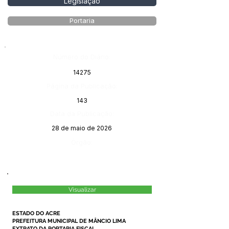
Legislação
Portaria
Número do Diário:
14275
Página da Publicação:
143
Data da Publicação:
28 de maio de 2026
Órgão:
Visualizar
ESTADO DO ACRE
PREFEITURA MUNICIPAL DE MÂNCIO LIMA
EXTRATO DA PORTARIA FISCAL