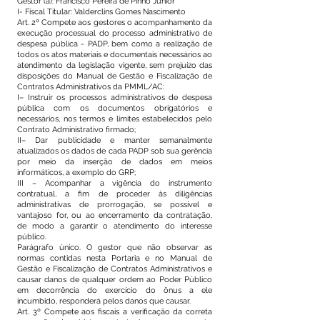
Gestor (a): Francisco Pereira de Pinho Junior
I- Fiscal Titular: Valderclins Gomes Nascimento
Art. 2º Compete aos gestores o acompanhamento da
execução processual do processo administrativo de
despesa pública - PADP, bem como a realização de
todos os atos materiais e documentais necessários ao
atendimento da legislação vigente, sem prejuízo das
disposições do Manual de Gestão e Fiscalização de
Contratos Administrativos da PMML/AC:
I– Instruir os processos administrativos de despesa
pública com os documentos obrigatórios e
necessários, nos termos e limites estabelecidos pelo
Contrato Administrativo firmado;
II– Dar publicidade e manter semanalmente
atualizados os dados de cada PADP sob sua gerência
por meio da inserção de dados em meios
informáticos, a exemplo do GRP;
III – Acompanhar a vigência do instrumento
contratual, a fim de proceder às diligências
administrativas de prorrogação, se possível e
vantajoso for, ou ao encerramento da contratação,
de modo a garantir o atendimento do interesse
público.
Parágrafo único. O gestor que não observar as
normas contidas nesta Portaria e no Manual de
Gestão e Fiscalização de Contratos Administrativos e
causar danos de qualquer ordem ao Poder Público
em decorrência do exercício do ônus a ele
incumbido, responderá pelos danos que causar.
Art. 3º Compete aos fiscais a verificação da correta