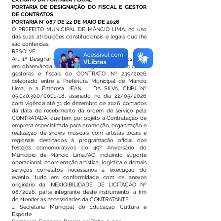
PORTARIA DE DESIGNAÇÃO DO FISCAL E GESTOR
DE CONTRATOS
PORTARIA N° 087 DE 22 DE MAIO DE 2026
O PREFEITO MUNICIPAL DE MÂNCIO LIMA, no uso
das suas atribuições constitucionais e legais que lhe
são conferidas.
RESOLVE:
Art. 1º Designar os servidores abaixo indicados para,
em observância à legislação vigente, atuarem como
gestores e fiscais do CONTRATO Nº 239/2026
celebrado entre a Prefeitura Municipal de Mâncio
Lima, e a Empresa JEAN L. DA SILVA, CNPJ Nº
05.040.300
/0001-18, assinado no dia 22/05/2026
com vigência até 31 de dezembro de 2026, contados
da data de recebimento da ordem de serviço pela
CONTRATADA, que tem por objeto a Contratação de
empresa especializada para promoção, organização e
realização de shows musicais com artistas locais e
regionais, destinados à programação oficial dos
festejos comemorativos do 49º Aniversário do
Município de Mâncio Lima/AC, incluindo suporte
operacional, coordenação artística, logística e demais
serviços correlatos necessários à execução do
evento, tudo em conformidade com os anexos
originário da INEXIGIBILIDADE DE LICITAÇÃO Nº
08/2026, parte integrante deste instrumento, a fim
de atender as necessidades da CONTRATANTE:
1. Secretaria Municipal de Educação Cultura e
Esporte