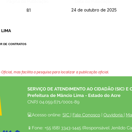
Página da Publicação:
Data da Publicação:
24 de outubro de 2025
81
 LIMA
OR DE CONTRATOS
 Oficial, mas facilita a pesquisa para localizar a publicação oficial.
SERVIÇO DE ATENDIMENTO AO CIDADÃO (SIC) E 
Prefeitura de Mâncio Lima - Estado do Acre
CNPJ 04.059.671/0001-89
💻Acesso online: 
SIC 
| 
Fale Conosco
 | 
Ouvidoria
| 
Ma
📱Fone: +55 (68) 3343-1445 (Responsável Jenildo Ca