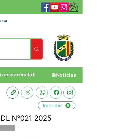
osta
ransparência⬇️
📰Notícias
Imprimir
- DL N°021 2025