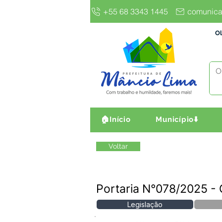
+55 68 3343 1445
comunica
Ol
🏠Início
Município⬇️
Voltar
Portaria N°078/2025 - 
Legislação