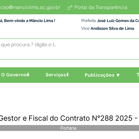
cao@manciolima.ac.gov.br
Portal da Transparência
á, Bem-vindo a Mâncio Lima !
Prefeito
José Luiz Gomes da C
Vice
Andisson Silva de Lima
O Governo⬇️
Serviços⬇️
T
Publicações 🔽
Gestor e Fiscal do Contrato N°288 2025 
Portaria