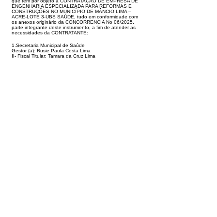
que tem por objeto a CONTRATAÇÃO DE EMPRESA DE
ENGENHARIA ESPE
CIALIZADA PARA REFORMAS E
CONSTRUÇÕES NO MUNICÍPIO DE MÂNCIO LIMA –
ACRE-LOTE 3-UBS SAÚDE, tudo em conformidade com
os anexos
originário da CONCORRENCIA No 06/2025,
parte integrante deste instrumento, a fim de atender as
necessidades da CONTRATANTE:
1.Secretaria Municipal de Saúde
Gestor (a): Rusie Paula Costa Lima
II- Fiscal Titular: Tamara da Cruz Lima