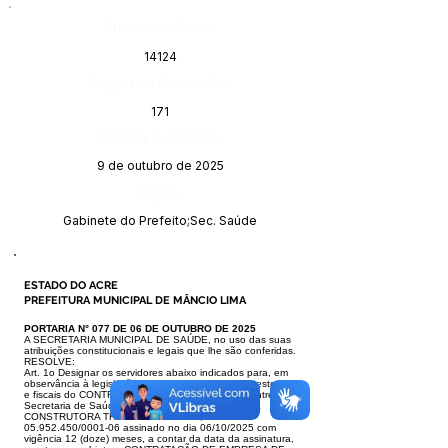
Número do Diário:
14124
Página da Publicação:
171
Data da Publicação:
9 de outubro de 2025
Órgão:
Gabinete do Prefeito;Sec. Saúde
ESTADO DO ACRE
PREFEITURA MUNICIPAL DE MÂNCIO LIMA
PORTARIA N° 077 DE 06 DE OUTUBRO DE 2025
A SECRETARIA MUNICIPAL DE SAÚDE, no uso das suas
atribuições constitucionais e legais que lhe são conferidas.
RESOLVE:
Art. 1o Designar os servidores abaixo indicados para, em
observância à legislação vigente, atuarem como gestores
e fiscais do CONTRATO No 286/2025
celebrado entre a
Secretaria de Saúde de Mâncio Lima, e a Empresa
CONSTRUTORA TRANSNORTE LTDA, CNPJ n.o
05.952.450
/0001-06 assinado no dia
06/10/2025 com
vigência 12 (doze) meses, a contar da data da assinatura,