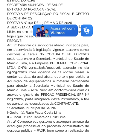
ESTADO DO ACRE
SECRETARIA MUNICIPAL DE SAÚDE
EXTRATO DA PORTARIA FISCAL
PORTARIA DE DESIGNAÇÃO DO FISCAL E GESTOR
DE CONTRATOS
PORTARIA N° 074 DE 05 DE MAIO DE 2026
A SECRETARIA MUNICIPAL DE SAÚDE DE MÂNCIO
LIMA, no uso das suas atribuições constitucionais e
legais que lhe são conferidas.
RESOLVE:
Art. 1º Designar os servidores abaixo indicados para,
em observância à legislação vigente, atuarem como
gestores e fiscais do CONTRATO Nº 221/2026
celebrado entre a Secretaria Municipal de Saúde de
Mâncio Lima, e a Empresa BH DENTAL COMERCIAL
LTDA, CNPJ:
29.312.896
/0001-26, assinado no dia
05/05/2026 com vigência de 12 (doze) meses, a
contar da data da assinatura, que tem por objeto a
Aquisição de equipamentos e material permanente
para atender a Secretaria Municipal de Saúde de
Mâncio Lima – Acre, tudo em conformidade com os
anexos originário do PREGÃO PRESENCIAL SRP Nº
003/2026, parte integrante deste instrumento, a fim
de atender as necessidades da CONTRATANTE:
1.Secretaria Municipal de Saúde
I-Gestor (a): Rusie Paula Costa Lima
II – Fiscal Titular: Tamara da Cruz Lima
Art. 2º Compete aos gestores o acompanhamento da
execução processual do processo administrativo de
despesa pública – PADP, bem como a realização de