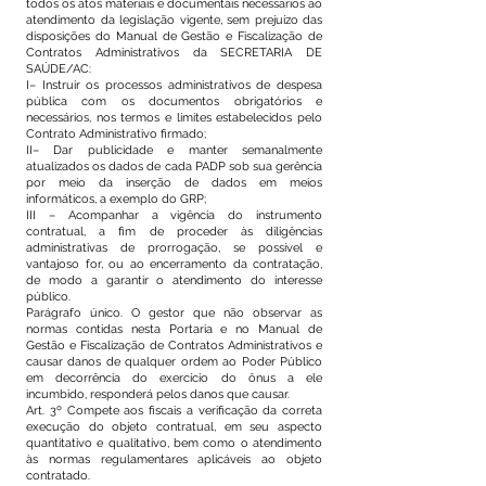
todos os atos materiais e documentais necessários ao
atendimento da legislação vigente, sem prejuízo das
disposições do Manual de Gestão e Fiscalização de
Contratos Administrativos da SECRETARIA DE
SAÚDE/AC:
I– Instruir os processos administrativos de despesa
pública com os documentos obrigatórios e
necessários, nos termos e limites estabelecidos pelo
Contrato Administrativo firmado;
II– Dar publicidade e manter semanalmente
atualizados os dados de cada PADP sob sua gerência
por meio da inserção de dados em meios
informáticos, a exemplo do GRP;
III – Acompanhar a vigência do instrumento
contratual, a fim de proceder às diligências
administrativas de prorrogação, se possível e
vantajoso for, ou ao encerramento da contratação,
de modo a garantir o atendimento do interesse
público.
Parágrafo único. O gestor que não observar as
normas contidas nesta Portaria e no Manual de
Gestão e Fiscalização de Contratos Administrativos e
causar danos de qualquer ordem ao Poder Público
em decorrência do exercício do ônus a ele
incumbido, responderá pelos danos que causar.
Art. 3º Compete aos fiscais a verificação da correta
execução do objeto contratual, em seu aspecto
quantitativo e qualitativo, bem como o atendimento
às normas regulamentares aplicáveis ao objeto
contratado.