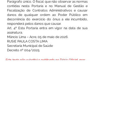
Parágrafo único. O fiscal que não observar as normas
contidas nesta Portaria e no Manual de Gestão e
Fiscalização de Contratos Administrativos e causar
danos de qualquer ordem ao Poder Público em
decorrência do exercício do ônus a ele incumbido,
responderá pelos danos que causar.
Art. 4º Esta Portaria entra em vigor na data de sua
assinatura.
Mâncio Lima – Acre, 05 de maio de 2026.
RUSIE PAULA COSTA LIMA
Secretaria Municipal de Saúde
Decreto nº 004/2025
Este texto não substitui o publicado no Diário Oficial, mas
facilita a pesquisa para localizar a publicação oficial.