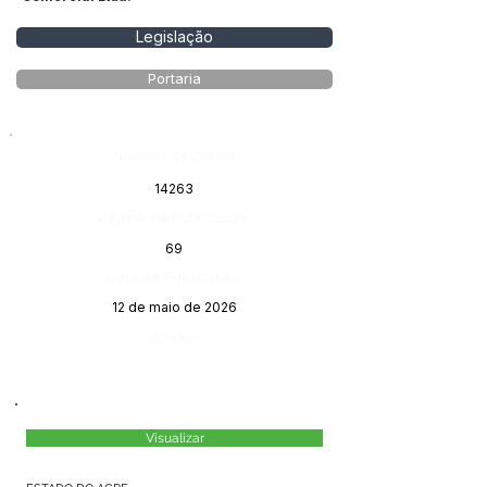
Legislação
Portaria
Número do Diário:
14263
Página da Publicação:
69
Data da Publicação:
12 de maio de 2026
Órgão:
Visualizar