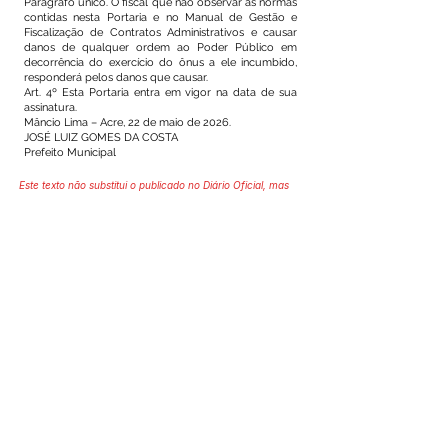
Parágrafo único. O fiscal que não observar as normas
contidas nesta Portaria e no Manual de Gestão e
Fiscalização de Contratos Administrativos e causar
danos de qualquer ordem ao Poder Público em
decorrência do exercício do ônus a ele incumbido,
responderá pelos danos que causar.
Art. 4º Esta Portaria entra em vigor na data de sua
assinatura.
Mâncio Lima – Acre, 22 de maio de 2026.
JOSÉ LUIZ GOMES DA COSTA
Prefeito Municipal
Este texto não substitui o publicado no Diário Oficial, mas
facilita a pesquisa para localizar a publicação oficial.
SERVIÇO DE ATENDIMENTO AO 