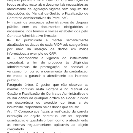
despesa pública - PADP, bem como a realização de
todos os atos materiais e documentais necessários ao
atendimento da legislação vigente, sem prejuízo das
disposições do Manual de Gestão e Fiscalização de
Contratos Administrativos da PMML/AC:
I– Instruir os processos administrativos de despesa
pública com os documentos obrigatórios e
necessários, nos termos e limites estabelecidos pelo
Contrato Administrativo firmado;
II– Dar publicidade e manter semanalmente
atualizados os dados de cada PADP sob sua gerência
por meio da inserção de dados em meios
informáticos, a exemplo do GRP;
III – Acompanhar a vigência do instrumento
contratual, a fim de proceder às diligências
administrativas de prorrogação, se possível e
vantajoso for, ou ao encerramento da contratação,
de modo a garantir o atendimento do interesse
público.
Parágrafo único. O gestor que não observar as
normas contidas nesta Portaria e no Manual de
Gestão e Fiscalização de Contratos Administrativos e
causar danos de qualquer ordem ao Poder Público
em decorrência do exercício do ônus a ele
incumbido, responderá pelos danos que causar.
Art. 3º Compete aos fiscais a verificação da correta
execução do objeto contratual, em seu aspecto
quantitativo e qualitativo, bem como o atendimento
às normas regulamentares aplicáveis ao objeto
contratado.