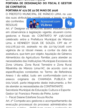
PORTARIA DE DESIGNAÇÃO DO FISCAL E GESTOR
DE CONTRATOS
PORTARIA N° 072 DE 22 DE MAIO DE 2026
O PREFEITO MUNICIPAL DE MÂNCIO LIMA, no uso
das suas atribuições constitucionais e legais que lhe
são conferidas.
RESOLVE:
Art. 1º Designar os servidores abaixo indicados para,
em observância à legislação vigente, atuarem como
gestores e fiscais do CONTRATO Nº 236/2026
celebrado entre a Prefeitura Municipal de Mâncio
Lima, e KENNEDY SILVA DE SOUZA, CPF de nº
002.276.312-00
, assinado no dia 22/05/2026 com
vigência de 12 (doze) meses, a contar da data da
assinatura, que tem por objeto Aquisição de Gêneros
Alimentícios da Agricultura Familiar, para atender as
necessidades das Instituições Municipais Escolares da
Zona Urbana, Zona Rural Terrestre e Zona Rural
Ribeirinha de Mâncio Lima/AC, de acordo com as
especificações constantes no Termo de Referência
Anexo I do edital, tudo em conformidade com os
anexos originário da CHAMADA PUBLICA Nº
001/2026, parte integrante deste instrumento, a fim
de atender as necessidades da CONTRATANTE:
Secretaria Municipal de Educação Cultura e Esporte
Gestor (a): Francisco Pereira de Pinho Junior
I - Fiscal Daiane Estefane Souza Rocha
Art. 2º Compete aos gestores o acompanhamento da
execução processual do processo administrativo de