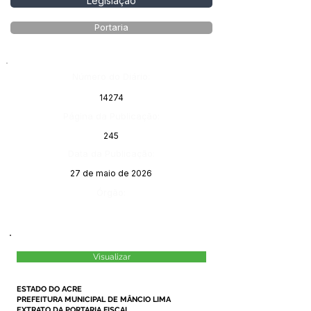
Legislação
Portaria
Número do Diário:
14274
Página da Publicação:
245
Data da Publicação:
27 de maio de 2026
Órgão:
Visualizar
ESTADO DO ACRE
PREFEITURA MUNICIPAL DE MÂNCIO LIMA
EXTRATO DA PORTARIA FISCAL