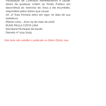
Fiscalização de Contratos Administrativos e causar
danos de qualquer ordem ao Poder Público em
decorrência do exercício do ônus a ele incumbido,
responderá pelos danos que causar.
Art. 4º Esta Portaria entra em vigor na data de sua
assinatura.
Mâncio Lima – Acre, 05 de maio de 2026.
RUSIE PAULA COSTA LIMA
Secretaria Municipal de Saúde
Decreto nº 004/2025
Este texto não substitui o publicado no Diário Oficial, mas
facilita a pesquisa para localizar a publicação oficial.
SERVIÇO DE ATENDIMENTO AO 
CIDADÃO (SIC) E OUVIDORIA