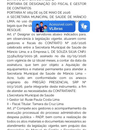
PORTARIA DE DESIGNAÇÃO DO FISCAL E GESTOR
DE CONTRATOS
PORTARIA N° 069 DE 05 DE MAIO DE 2026
A SECRETARIA MUNICIPAL DE SAÚDE DE MÂNCIO
LIMA, no uso das suas atribuições constitucionais e
legais que lhe são conferidas.
RESOLVE:
Art. 1º Designar os servidores abaixo indicados para,
em observância à legislação vigente, atuarem como
gestores e fiscais do CONTRATO Nº 216/2026
celebrado entre a Secretaria Municipal de Saúde de
Mâncio Lima, e a Empresa L. DE SOUZA SILVA CNPJ:
33.584.829
/0001-38, assinado no dia 05/05/2026
com vigência de 12 (doze) meses, a contar da data da
assinatura, que tem por objeto a Aquisição de
equipamentos e material permanente para atender a
Secretaria Municipal de Saúde de Mâncio Lima –
Acre, tudo em conformidade com os anexos
originário do PREGÃO PRESENCIAL SRP Nº
003/2026, parte integrante deste instrumento, a fim
de atender as necessidades da CONTRATANTE:
1.Secretaria Municipal de Saúde
I-Gestor (a): Rusie Paula Costa Lima
II – Fiscal Titular: Tamara da Cruz Lima
Art. 2º Compete aos gestores o acompanhamento da
execução processual do processo administrativo de
despesa pública – PADP, bem como a realização de
todos os atos materiais e documentais necessários ao
atendimento da legislação vigente, sem prejuízo das