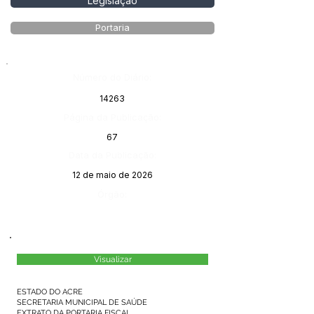
Legislação
Portaria
Número do Diário:
14263
Página da Publicação:
67
Data da Publicação:
12 de maio de 2026
Órgão:
Visualizar
ESTADO DO ACRE
SECRETARIA MUNICIPAL DE SAÚDE
EXTRATO DA PORTARIA FISCAL