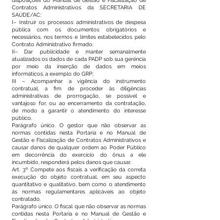
disposições do Manual de Gestão e Fiscalização de
Contratos Administrativos da SECRETARIA DE
SAÚDE/AC:
I– Instruir os processos administrativos de despesa
pública com os documentos obrigatórios e
necessários, nos termos e limites estabelecidos pelo
Contrato Administrativo firmado;
II– Dar publicidade e manter semanalmente
atualizados os dados de cada PADP sob sua gerência
por meio da inserção de dados em meios
informáticos, a exemplo do GRP;
III – Acompanhar a vigência do instrumento
contratual, a fim de proceder às diligências
administrativas de prorrogação, se possível e
vantajoso for, ou ao encerramento da contratação,
de modo a garantir o atendimento do interesse
público.
Parágrafo único. O gestor que não observar as
normas contidas nesta Portaria e no Manual de
Gestão e Fiscalização de Contratos Administrativos e
causar danos de qualquer ordem ao Poder Público
em decorrência do exercício do ônus a ele
incumbido, responderá pelos danos que causar.
Art. 3º Compete aos fiscais a verificação da correta
execução do objeto contratual, em seu aspecto
quantitativo e qualitativo, bem como o atendimento
às normas regulamentares aplicáveis ao objeto
contratado.
Parágrafo único. O fiscal que não observar as normas
contidas nesta Portaria e no Manual de Gestão e