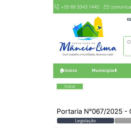
+55 68 3343 1445
comunica
Ol
🏠Início
Município⬇️
Voltar
Portaria N°067/2025 - 
Legislação