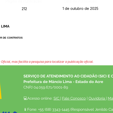
Página da Publicação:
Data da Publicação:
1 de outubro de 2025
212
 LIMA
OR DE CONTRATOS
 Oficial, mas facilita a pesquisa para localizar a publicação oficial.
SERVIÇO DE ATENDIMENTO AO CIDADÃO (SIC) E 
Prefeitura de Mâncio Lima - Estado do Acre
CNPJ 04.059.671/0001-89
💻Acesso online: 
SIC 
| 
Fale Conosco
 | 
Ouvidoria
| 
Ma
📱Fone: +55 (68) 3343-1445 (Responsável Jenildo Ca