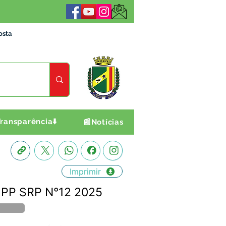
osta
ransparência⬇️
📰Notícias
Imprimir
- PP SRP N°12 2025