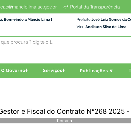
cao@manciolima.ac.gov.br
Portal da Transparência
á, Bem-vindo a Mâncio Lima !
Prefeito
José Luiz Gomes da C
Vice
Andisson Silva de Lima
O Governo⬇️
Serviços⬇️
T
Publicações 🔽
Gestor e Fiscal do Contrato N°268 2025 
Portaria