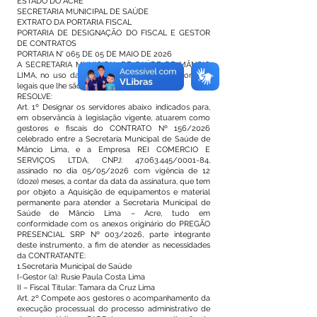
ESTADO DO ACRE
SECRETARIA MUNICIPAL DE SAÚDE
EXTRATO DA PORTARIA FISCAL
PORTARIA DE DESIGNAÇÃO DO FISCAL E GESTOR
DE CONTRATOS
PORTARIA N° 065 DE 05 DE MAIO DE 2026
A SECRETARIA MUNICIPAL DE SAÚDE DE MÂNCIO
LIMA, no uso das suas atribuições constitucionais e
legais que lhe são conferidas.
RESOLVE:
Art. 1º Designar os servidores abaixo indicados para,
em observância à legislação vigente, atuarem como
gestores e fiscais do CONTRATO Nº 156/2026
celebrado entre a Secretaria Municipal de Saúde de
Mâncio Lima, e a Empresa REI COMERCIO E
SERVIÇOS LTDA, CNPJ:
47.063.445
/0001-84,
assinado no dia 05/05/2026 com vigência de 12
(doze) meses, a contar da data da assinatura, que tem
por objeto a Aquisição de equipamentos e material
permanente para atender a Secretaria Municipal de
Saúde de Mâncio Lima – Acre, tudo em
conformidade com os anexos originário do PREGÃO
PRESENCIAL SRP Nº 003/2026, parte integrante
deste instrumento, a fim de atender as necessidades
da CONTRATANTE:
1.Secretaria Municipal de Saúde
I-Gestor (a): Rusie Paula Costa Lima
II – Fiscal Titular: Tamara da Cruz Lima
Art. 2º Compete aos gestores o acompanhamento da
execução processual do processo administrativo de