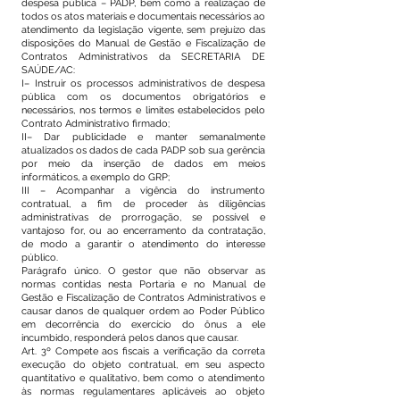
despesa pública – PADP, bem como a realização de
todos os atos materiais e documentais necessários ao
atendimento da legislação vigente, sem prejuízo das
disposições do Manual de Gestão e Fiscalização de
Contratos Administrativos da SECRETARIA DE
SAÚDE/AC:
I– Instruir os processos administrativos de despesa
pública com os documentos obrigatórios e
necessários, nos termos e limites estabelecidos pelo
Contrato Administrativo firmado;
II– Dar publicidade e manter semanalmente
atualizados os dados de cada PADP sob sua gerência
por meio da inserção de dados em meios
informáticos, a exemplo do GRP;
III – Acompanhar a vigência do instrumento
contratual, a fim de proceder às diligências
administrativas de prorrogação, se possível e
vantajoso for, ou ao encerramento da contratação,
de modo a garantir o atendimento do interesse
público.
Parágrafo único. O gestor que não observar as
normas contidas nesta Portaria e no Manual de
Gestão e Fiscalização de Contratos Administrativos e
causar danos de qualquer ordem ao Poder Público
em decorrência do exercício do ônus a ele
incumbido, responderá pelos danos que causar.
Art. 3º Compete aos fiscais a verificação da correta
execução do objeto contratual, em seu aspecto
quantitativo e qualitativo, bem como o atendimento
às normas regulamentares aplicáveis ao objeto