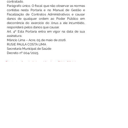
contratado.
Parágrafo único. O fiscal que não observar as normas
contidas nesta Portaria e no Manual de Gestão e
Fiscalização de Contratos Administrativos e causar
danos de qualquer ordem ao Poder Público em
decorrência do exercício do ônus a ele incumbido,
responderá pelos danos que causar.
Art. 4º Esta Portaria entra em vigor na data de sua
assinatura.
Mâncio Lima – Acre, 05 de maio de 2026.
RUSIE PAULA COSTA LIMA
Secretaria Municipal de Saúde
Decreto nº 004/2025
Este texto não substitui o publicado no Diário Oficial, mas
facilita a pesquisa para localizar a publicação oficial.