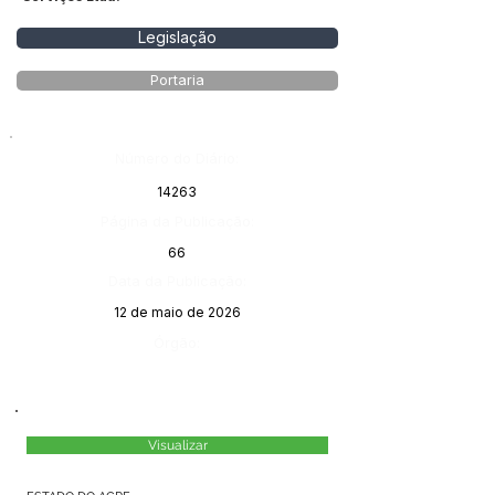
Legislação
Portaria
Número do Diário:
14263
Página da Publicação:
66
Data da Publicação:
12 de maio de 2026
Órgão:
Visualizar