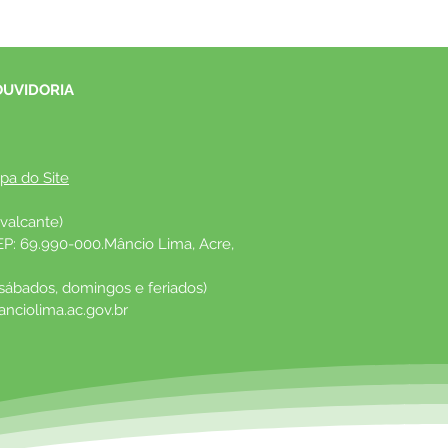
OUVIDORIA
pa do Site
valcante)
EP: 69.990-000.Mâncio Lima, Acre, 
 sábados, domingos e feriados)
nciolima.ac.gov.br