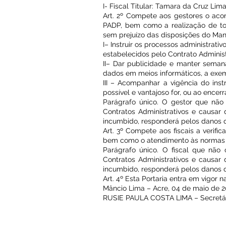
I- Fiscal Titular: Tamara da Cruz Lim
Art. 2º Compete aos gestores o ac
PADP, bem como a realização de tod
sem prejuízo das disposições do Ma
I– Instruir os processos administrat
estabelecidos pelo Contrato Administ
II– Dar publicidade e manter sema
dados em meios informáticos, a exe
III – Acompanhar a vigência do inst
possível e vantajoso for, ou ao ence
Parágrafo único. O gestor que não
Contratos Administrativos e causar
incumbido, responderá pelos danos 
Art. 3º Compete aos fiscais a verifi
bem como o atendimento às normas r
Parágrafo único. O fiscal que não
Contratos Administrativos e causar
incumbido, responderá pelos danos 
Art. 4º Esta Portaria entra em vigor n
Mâncio Lima – Acre, 04 de maio de 2
RUSIE PAULA COSTA LIMA – Secretár