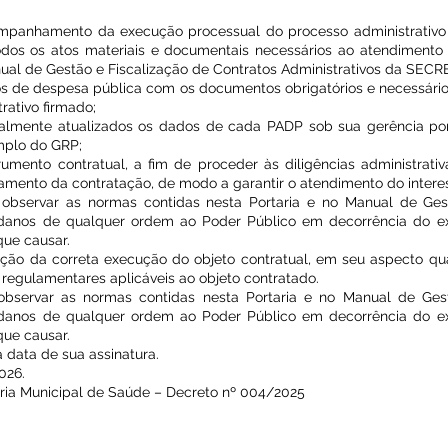
a
ompanhamento da execução processual do processo administrativo
os os atos materiais e documentais necessários ao atendimento d
nual de Gestão e Fiscalização de Contratos Administrativos da SE
ivos de despesa pública com os documentos obrigatórios e necessário
rativo firmado;
nalmente atualizados os dados de cada PADP sob sua gerência po
mplo do GRP;
rumento contratual, a fim de proceder às diligências administrati
rramento da contratação, de modo a garantir o atendimento do intere
 observar as normas contidas nesta Portaria e no Manual de Ges
 danos de qualquer ordem ao Poder Público em decorrência do ex
que causar.
cação da correta execução do objeto contratual, em seu aspecto quan
egulamentares aplicáveis ao objeto contratado.
 observar as normas contidas nesta Portaria e no Manual de Ges
 danos de qualquer ordem ao Poder Público em decorrência do ex
que causar.
a data de sua assinatura.
026.
ia Municipal de Saúde – Decreto nº 004/2025