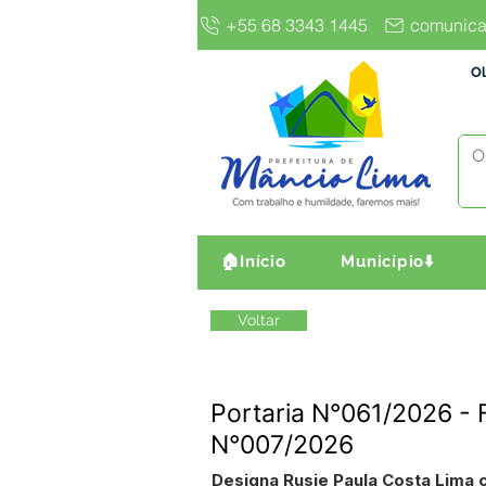
+55 68 3343 1445
comunica
Ol
🏠Início
Município⬇️
Voltar
Portaria N°061/2026 - 
N°007/2026
Designa Rusie Paula Costa Lima