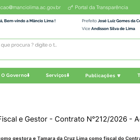
cao@manciolima.ac.gov.br
Portal da Transparência
á, Bem-vindo a Mâncio Lima !
Prefeito
José Luiz Gomes da C
Vice
Andisson Silva de Lima
O Governo⬇️
Serviços⬇️
T
Publicações 🔽
Fiscal e Gestor - Contrato N°212/2026 -
 como gestora e Tamara da Cruz Lima como fiscal do Cont