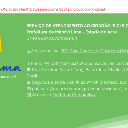
 Oficial, mas facilita a pesquisa para localizar a publicação oficial.
SERVIÇO DE ATENDIMENTO AO CIDADÃO (SIC) E 
Prefeitura de Mâncio Lima - Estado do Acre
CNPJ 04.059.671/0001-89
💻Acesso online: 
SIC 
| 
Fale Conosco
 | 
Ouvidoria
| 
Ma
📱Fone: +55 (68) 3343-1445 (Responsável Jenildo Ca
🏢 Rua Anselmo Maia, n°2015, Bairro José Martins C
Brasil
📅 Segunda a sexta, das 7h às 13:30h (Fechado aos
📧 
gabinete@manciolima.ac.gov.br
 ou 
ouvidoria@ma
📨 Acesso ao 
Webmail Corporativo