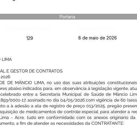
Portaria
Página da Publicação:
Data da Publicação:
8 de maio de 2026
129
 LIMA
CAL E GESTOR DE CONTRATOS
 2026
DE MÂNCIO LIMA, no uso das suas atribuições constitucionais 
idores abaixo indicados para, em observância à legislação vigente, 
celebrado entre a Secretaria Municipal de Saúde de Mâncio Li
/0001-17, assinado no dia 04/05/2026 com vigência de 60 (sessen
eto a à adesão a ata de registro de preço 013/2025, pregão prese
 Aquisição de medicamentos de controle especial para atender a r
o Lima - Acre, tudo em conformidade com os anexos originário
strumento, a fim de atender as necessidades da CONTRATANTE: