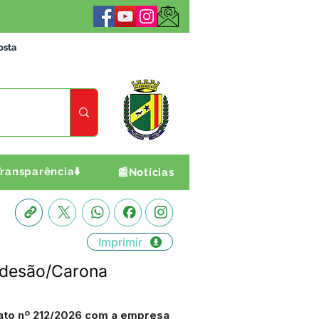
osta
ransparência⬇️
📰Notícias
Imprimir
 Adesão/Carona
rato nº 212/2026 com a empresa