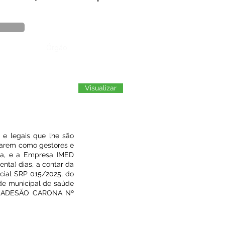
Órgão:
Visualizar
e legais que lhe são
atuarem como gestores e
ma, e a Empresa IMED
ta) dias, a contar da
ncial SRP 015/2025, do
ede municipal de saúde
 da ADESÃO CARONA Nº