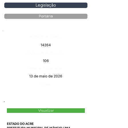
Legislação
Portaria
Número do Diário:
14264
Página da Publicação:
106
Data da Publicação:
13 de maio de 2026
Órgão:
Visualizar
ESTADO DO ACRE