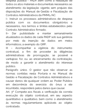
despesa pública - PADP, bem como a realização de
todos os atos materiais e documentais necessários ao
atendimento da legislação vigente, sem prejuízo das
disposições do Manual de Gestão e Fiscalização de
Contratos Administrativos da PMML/AC:
I– Instruir os processos administrativos de despesa
pública com os documentos obrigatórios e
necessários, nos termos e limites estabelecidos pelo
Contrato Administrativo firmado;
II– Dar publicidade e manter semanalmente
atualizados os dados de cada PADP sob sua gerência
por meio da inserção de dados em meios
informáticos, a exemplo do GRP;
III – Acompanhar a vigência do instrumento
contratual, a fim de proceder às diligências
administrativas de prorrogação, se possível e
vantajoso for, ou ao encerramento da contratação,
de modo a garantir o atendimento do interesse
público.
Parágrafo único. O gestor que não observar as
normas contidas nesta Portaria e no Manual de
Gestão e Fiscalização de Contratos Administrativos e
causar danos de qualquer ordem ao Poder Público
em decorrência do exercício do ônus a ele
incumbido, responderá pelos danos que causar.
Art. 3º Compete aos fiscais a verificação da correta
execução do objeto contratual, em seu aspecto
quantitativo e qualitativo, bem como o atendimento
às normas regulamentares aplicáveis ao objeto
contratado.