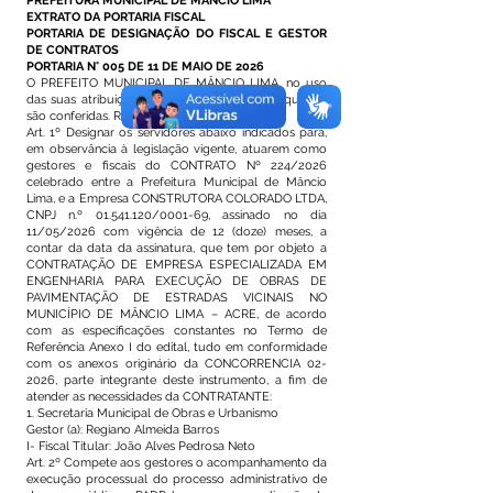
PREFEITURA MUNICIPAL DE MÂNCIO LIMA
EXTRATO DA PORTARIA FISCAL
PORTARIA DE DESIGNAÇÃO DO FISCAL E GESTOR
DE CONTRATOS
PORTARIA N° 005 DE 11 DE MAIO DE 2026
O PREFEITO MUNICIPAL DE MÂNCIO LIMA, no uso
das suas atribuições constitucionais e legais que lhe
são conferidas. RESOLVE:
Art. 1º Designar os servidores abaixo indicados para,
em observância à legislação vigente, atuarem como
gestores e fiscais do CONTRATO Nº 224/2026
celebrado entre a Prefeitura Municipal de Mâncio
Lima, e a Empresa CONSTRUTORA COLORADO LTDA,
CNPJ n.º
01.541.120
/0001-69, assinado no dia
11/05/2026 com vigência de 12 (doze) meses, a
contar da data da assinatura, que tem por objeto a
CONTRATAÇÃO DE EMPRESA ESPECIALIZADA EM
ENGENHARIA PARA EXECUÇÃO DE OBRAS DE
PAVIMENTAÇÃO DE ESTRADAS VICINAIS NO
MUNICÍPIO DE MÂNCIO LIMA – ACRE, de acordo
com as especificações constantes no Termo de
Referência Anexo I do edital, tudo em conformidade
com os anexos originário da CONCORRENCIA 02-
2026, parte integrante deste instrumento, a fim de
atender as necessidades da CONTRATANTE:
1. Secretaria Municipal de Obras e Urbanismo
Gestor (a): Regiano Almeida Barros
I- Fiscal Titular: João Alves Pedrosa Neto
Art. 2º Compete aos gestores o acompanhamento da
execução processual do processo administrativo de