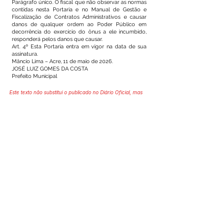
Parágrafo único. O fiscal que não observar as normas
contidas nesta Portaria e no Manual de Gestão e
Fiscalização de Contratos Administrativos e causar
danos de qualquer ordem ao Poder Público em
decorrência do exercício do ônus a ele incumbido,
responderá pelos danos que causar.
Art. 4º Esta Portaria entra em vigor na data de sua
assinatura.
Mâncio Lima – Acre, 11 de maio de 2026.
JOSÉ LUIZ GOMES DA COSTA
Prefeito Municipal
Este texto não substitui o publicado no Diário Oficial, mas
facilita a pesquisa para localizar a publicação oficial.
SERVIÇO DE ATENDIMENTO AO 