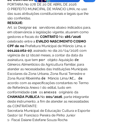
PORTARIA No 078 DE 20 DE ABRIL DE 2026
O PREFEITO MUNICIPAL DE MÂNCIO LIMA, no uso
das suas atribuições constitucionais e legais que lhe
são conferidas.
RESOLVE:
Art. 1o Designar
os
servidores abaixo indicados para,
em observância à legislação vigente, atuarem como
gestores e fiscais do
CONTRATO
No
186/2026
celebrado entre a
EVALDO NASCIMENTO COSMO
CPF de no
Prefeitura Municipal de Mâncio Lima, e
001.222.062-07
,
assinado no dia 20/04/2026 com
vigência de 12 (doze) meses, a contar da data da
assinatura, que tem
por
objeto Aquisição
de
Gêneros Alimentícios da Agricultura Familiar, para
atender as necessidades das Instituições Municipais
Escolares da Zona Urbana, Zona Rural Terrestre e
Zona Rural Ribeirinha
de
Mâncio Lima/
AC, de
acordo com as especificações constantes no Termo
de Referência Anexo I do edital, tudo em
conformidade
com
os
anexos
originário da
CHAMADA PUBLICA
No
001/2026
, parte integrante
deste instrumento, a fim de atender as necessidades
da CONTRATANTE:
Secretaria Municipal de Educação Cultura e Esporte
Gestor (a): Francisco Pereira de Pinho Junior
1- Fiscal Daiane Estefane Souza Rocha