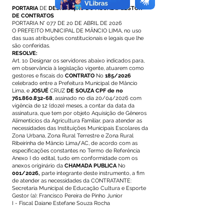
PORTARIA
DE
DESIGNAÇÃO DO FISCAL
E
GESTOR
DE CONTRATOS
PORTARIA N° 077 DE 20 DE ABRIL DE 2026
O PREFEITO MUNICIPAL DE MÂNCIO LIMA, no uso
das suas atribuições constitucionais e legais que lhe
são conferidas.
RESOLVE:
Art. 1o Designar os servidores abaixo indicados para,
em observância à legislação vigente, atuarem como
gestores e fiscais do
CONTRATO
No
185/2026
celebrado entre a Prefeitura Municipal de Mâncio
Lima, e
JOSUÉ
CRUZ
DE SOUZA CPF de no
761.860.832-68
, assinado no dia 20/04/2026 com
vigência de 12 (doze) meses, a contar da data da
assinatura, que tem por objeto Aquisição de Gêneros
Alimentícios da Agricultura Familiar, para atender as
necessidades das Instituições Municipais Escolares da
Zona Urbana, Zona Rural Terrestre e Zona Rural
Ribeirinha de Mâncio Lima
/
AC, de acordo com as
especificações constantes no Termo de Referência
Anexo I do edital, tudo em conformidade com os
anexos originário da
CHAMADA PUBLICA
No
001/2026,
parte integrante deste instrumento, a fim
de atender as necessidades da CONTRATANTE:
Secretaria Municipal de Educação Cultura e Esporte
Gestor (a): Francisco Pereira de Pinho Junior
I - Fiscal Daiane Estefane Souza Rocha