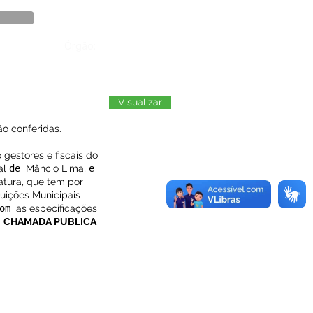
Órgão:
Visualizar
o conferidas.
gestores e fiscais do
al
de
Mâncio Lima,
e
atura, que tem por
tuições Municipais
com
as especificações
a
CHAMADA PUBLICA