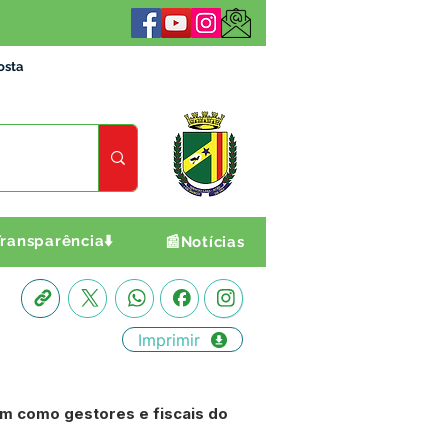
osta
ransparência⬇️
📰Notícias
Imprimir
em como gestores e fiscais do