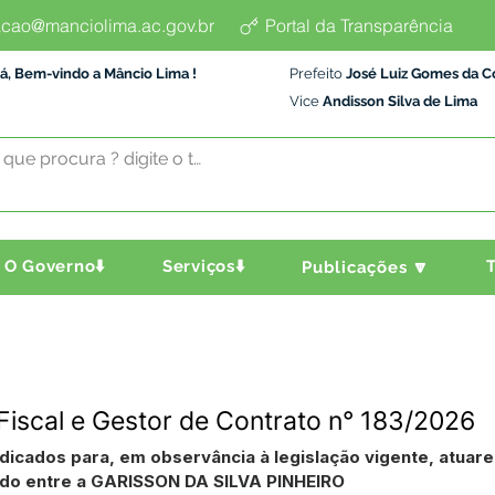
cao@manciolima.ac.gov.br
Portal da Transparência
á, Bem-vindo a Mâncio Lima !
Prefeito
José Luiz Gomes da C
Vice
Andisson Silva de Lima
O Governo⬇️
Serviços⬇️
T
Publicações 🔽
Fiscal e Gestor de Contrato n° 183/2026
ndicados para, em observância à legislação vigente, atuar
o entre a GARISSON DA SILVA PINHEIRO