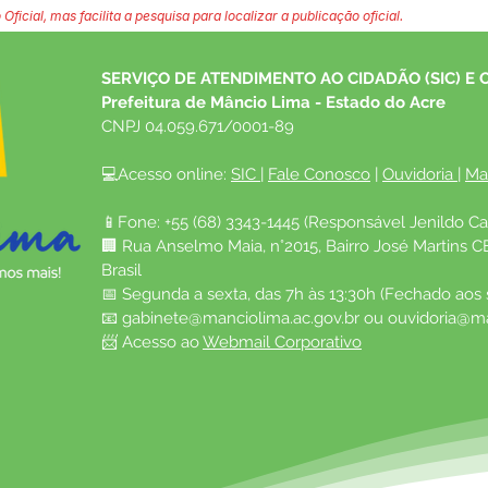
 Oficial, mas facilita a pesquisa para localizar a publicação oficial.
SERVIÇO DE ATENDIMENTO AO CIDADÃO (SIC) E 
Prefeitura de Mâncio Lima - Estado do Acre
CNPJ 04.059.671/0001-89
💻Acesso online: 
SIC 
| 
Fale Conosco
 | 
Ouvidoria
| 
Ma
📱Fone: +55 (68) 3343-1445 (Responsável Jenildo Ca
🏢 Rua Anselmo Maia, n°2015, Bairro José Martins C
Brasil
📅 Segunda a sexta, das 7h às 13:30h (Fechado aos
📧 
gabinete@manciolima.ac.gov.br
 ou 
ouvidoria@ma
📨 Acesso ao 
Webmail Corporativo