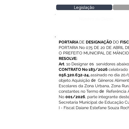
Legislação
Número do Diário:
PORTARIA
DE
DESIGNAÇÃO
DO
FIS
PORTARIA No 075 DE 20 DE ABRIL D
O PREFEITO MUNICIPAL DE MÂNCIO LIMA
RESOLVE:
Art
. 1o Designar
os
servidores abaixo
CONTRATO No 183/2026
celebrado
056.320.632-24,
assinado no dia 20/
objeto Aquisição
de
Gêneros Alimentí
Escolares da Zona Urbana, Zona Rural
constantes no Termo
de
Referência 
No
001/2026
, parte integrante de
Secretaria Municipal de Educação Cul
I - Fiscal Daiane Estefane Souza Roc