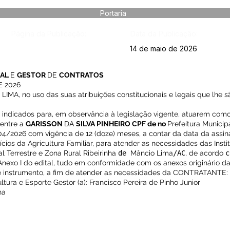
Portaria
Página da Publicação:
Data da Publicação:
14 de maio de 2026
CAL
E
GESTOR
DE
CONTRATOS
E 2026
, no uso das suas atribuições constitucionais e legais que lhe sã
 indicados para, em observância à legislação vigente, atuarem como 
 entre a
GARISSON
DA
SILVA PINHEIRO CPF de no
Prefeitura Municip
04/2026 com vigência de 12 (doze) meses, a contar da data da assin
cios da Agricultura Familiar, para atender as necessidades das Insti
 Terrestre e Zona Rural Ribeirinha
de
Mâncio Lima
/AC
, de acordo
Anexo I do edital, tudo em conformidade com os anexos originário d
ste instrumento, a fim de atender as necessidades da CONTRATANTE:
tura e Esporte Gestor (a): Francisco Pereira de Pinho Junior
ha