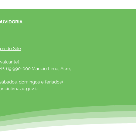
OUVIDORIA
pa do Site
valcante)
EP: 69.990-000.Mâncio Lima, Acre, 
 sábados, domingos e feriados)
nciolima.ac.gov.br