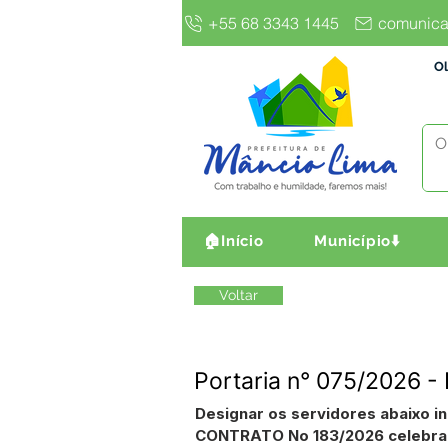
+55 68 3343 1445
comunica
Ol
🏠Início
Município⬇️
Voltar
Portaria n° 075/2026 - 
Designar os servidores abaixo i
CONTRATO No 183/2026 celebrad