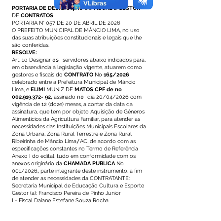
PORTARIA DE DESIGNAÇÃO
DO
FISCAL
E
GESTOR
DE
CONTRATOS
PORTARIA N° 057 DE 20 DE ABRIL DE 2026
O PREFEITO MUNICIPAL DE MÂNCIO LIMA, no uso
das suas atribuições constitucionais e legais que lhe
são conferidas.
RESOLVE:
Art. 1o Designar
os
servidores abaixo indicados para,
em observância à legislação vigente, atuarem como
gestores e fiscais do
CONTRATO
No
165/2026
celebrado entre a Prefeitura Municipal de Mâncio
Lima, e
ELIMI
MUNIZ DE
MATOS CPF de no
002.919.372- 92
,
assinado
no
dia 20/04/2026 com
vigência de 12 (doze) meses, a contar da data da
assinatura, que tem por objeto Aquisição de Gêneros
Alimentícios da Agricultura Familiar, para atender as
necessidades das Instituições Municipais Escolares da
Zona Urbana, Zona Rural Terrestre e Zona Rural
Ribeirinha de Mâncio Lima
/
AC, de acordo com as
especificações constantes no Termo de Referência
Anexo I do edital, tudo em conformidade com os
anexos originário da
CHAMADA PUBLICA
No
001/2026
,
parte integrante deste instrumento, a fim
de atender as necessidades da CONTRATANTE:
Secretaria Municipal de Educação Cultura e Esporte
Gestor (a): Francisco Pereira de Pinho Junior
I - Fiscal Daiane Estefane Souza Rocha