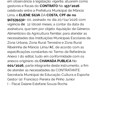
em observância à legislação vigente, atuarem como
gestores e fiscais do
CONTRATO
No
157/2026
celebrado entre a Prefeitura Municipal de Mâncio
Lima, e
ELIENE SILVA
DA
COSTA, CPF de no
917.539.532
-
00, assinado no dia 20/04/2026 com
vigência
de
12 (doze) meses, a contar da data da
assinatura, que tem por objeto Aquisição de Gêneros
Alimentícios da Agricultura Familiar, para atender as
necessidades das Instituições Municipais Escolares da
Zona Urbana, Zona Rural Terrestre e Zona Rural
Ribeirinha de Mâncio Lima/
AC
, de acordo com as
especificações constantes no Termo de Referência
Anexo I do edital, tudo em conformidade com os
anexos originário da
CHAMADA PUBLICA
No
001/2026,
parte integrante deste instrumento, a fim
de atender as necessidades da CONTRATANTE:
Secretaria Municipal de Educação Cultura e Esporte
Gestor (a): Francisco Pereira de Pinho Junior
I - Fiscal Daiane Estefane Souza Rocha