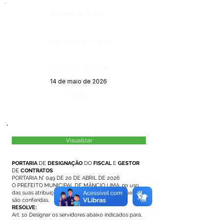
Número do Diário:
Página da Publicação:
Data da Publicação:
14 de maio de 2026
Órgão:
Visualizar
PORTARIA
DE
DESIGNAÇÃO
DO
FISCAL
E
GESTOR
DE
CONTRATOS
PORTARIA N° 049 DE 20 DE ABRIL DE 2026
O PREFEITO MUNICIPAL DE MÂNCIO LIMA, no uso
das suas atribuições constitucionais e legais que lhe
são conferidas.
RESOLVE:
Art. 1o Designar os servidores abaixo indicados para,