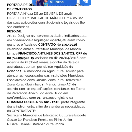
PORTARIA
DE
DESIGNAÇÃO
DO
FISCAL
E
GESTOR
DE CONTRATOS
PORTARIA N° 042 DE 20 DE ABRIL DE 2026
O PREFEITO MUNICIPAL DE MÂNCIO LIMA, no uso
das suas atribuições constitucionais e legais que lhe
são conferidas.
RESOLVE:
Art. 1o Designar
os
servidores abaixo indicados para,
em observância à legislação vigente, atuarem como
gestores e fiscais do
CONTRATO
No
150/2026
celebrado entre a Prefeitura Municipal de Mâncio
Lima, e
FRANCISCO ANTUNES DOS SANTOS, CPF de
no
742.097.522-15
, assinado no dia 20/04/2026 com
vigência de 12 (doze) meses, a contar da data da
assinatura, que tem por objeto Aquisição
de
Gêneros
Alimentícios da Agricultura Familiar, para
atender as necessidades das Instituições Municipais
Escolares da Zona Urbana, Zona Rural Terrestre e
Zona Rural Ribeirinha
de
Mâncio Lima/
AC
,
de
acordo
com
as especificações constantes no Termo
de Referência Anexo I do edital, tudo em
conformidade com
os
anexos originário da
CHAMADA PUBLICA
No
001/2026
, parte integrante
deste instrumento, a fim de atender as necessidades
da CONTRATANTE:
Secretaria Municipal de Educação Cultura e Esporte
Gestor (a): Francisco Pereira de Pinho Junior
I- Fiscal Daiane Estefane Souza Rocha