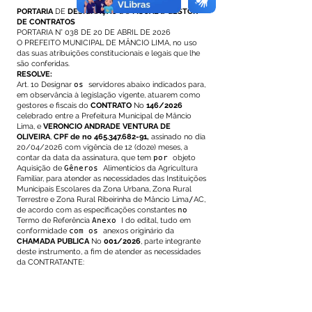
PORTARIA
DE
DESIGNAÇÃO
DO
FISCAL
E
GESTOR
DE CONTRATOS
PORTARIA N° 038 DE 20 DE ABRIL DE 2026
O PREFEITO MUNICIPAL DE MÂNCIO LIMA, no uso
das suas atribuições constitucionais e legais que lhe
são conferidas.
RESOLVE:
Art. 1o Designar
os
servidores abaixo indicados para,
em observância à legislação vigente, atuarem como
gestores e fiscais do
CONTRATO
No
146/2026
celebrado entre a Prefeitura Municipal de Mâncio
Lima, e
VERONCIO ANDRADE VENTURA DE
OLIVEIRA
,
CPF de no
465.347.682-91
,
assinado no dia
20/04/2026 com vigência de 12 (doze) meses, a
contar da data da assinatura, que tem
por
objeto
Aquisição de
Gêneros
Alimentícios da Agricultura
Familiar, para atender as necessidades das Instituições
Municipais Escolares da Zona Urbana, Zona Rural
Terrestre e Zona Rural Ribeirinha de Mâncio Lima
/
AC,
de acordo com as especificações constantes
no
Termo de Referência
Anexo
I do edital, tudo em
conformidade
com os
anexos originário da
CHAMADA PUBLICA
No
001/2026
, parte integrante
deste instrumento, a fim de atender as necessidades
da CONTRATANTE: