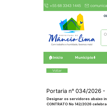
+55 68 3343 1445
comunica
Ol
🏠Início
Município⬇️
Voltar
Portaria n° 034/2026 -
Designar os servidores abaixo i
CONTRATO No 142/2026 celebrado