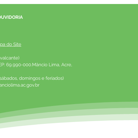
OUVIDORIA
pa do Site
valcante)
EP: 69.990-000.Mâncio Lima, Acre, 
 sábados, domingos e feriados)
nciolima.ac.gov.br