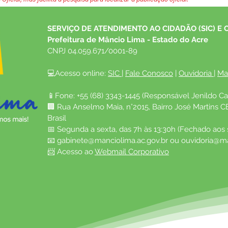
SERVIÇO DE ATENDIMENTO AO CIDADÃO (SIC) E 
Prefeitura de Mâncio Lima - Estado do Acre
CNPJ 04.059.671/0001-89
💻Acesso online: 
SIC 
| 
Fale Conosco
 | 
Ouvidoria
| 
Ma
📱Fone: +55 (68) 3343-1445 (Responsável Jenildo Ca
🏢 Rua Anselmo Maia, n°2015, Bairro José Martins C
Brasil
📅 Segunda a sexta, das 7h às 13:30h (Fechado aos
📧 
gabinete@manciolima.ac.gov.br
 ou 
ouvidoria@ma
📨 Acesso ao 
Webmail Corporativo