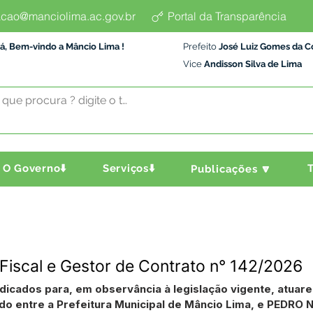
cao@manciolima.ac.gov.br
Portal da Transparência
á, Bem-vindo a Mâncio Lima !
Prefeito
José Luiz Gomes da C
Vice
Andisson Silva de Lima
O Governo⬇️
Serviços⬇️
T
Publicações 🔽
 Fiscal e Gestor de Contrato n° 142/2026
ndicados para, em observância à legislação vigente, atuar
 entre a Prefeitura Municipal de Mâncio Lima, e PEDRO