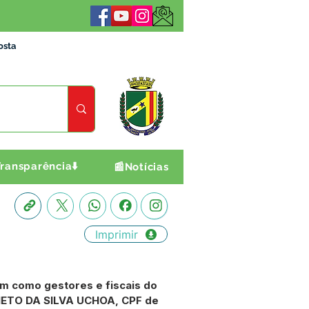
osta
ransparência⬇️
📰Notícias
Imprimir
em como gestores e fiscais do
 NETO DA SILVA UCHOA, CPF de