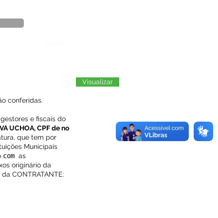
Órgão:
Visualizar
o conferidas.
gestores e fiscais do
LVA UCHOA, CPF de no
atura, que tem por
ituições Municipais
o
com
as
s originário da
ades da CONTRATANTE: