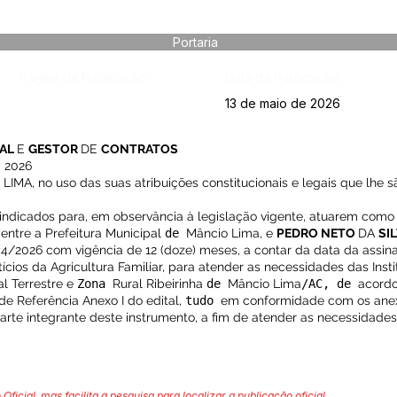
Portaria
Página da Publicação:
Data da Publicação:
13 de maio de 2026
CAL
E
GESTOR
DE
CONTRATOS
 2026
, no uso das suas atribuições constitucionais e legais que lhe sã
o indicados para, em observância à legislação vigente, atuarem como 
entre a Prefeitura Municipal
de
Mâncio Lima, e
PEDRO NETO
DA
SI
4/2026 com vigência de 12 (doze) meses, a contar da data da assin
ícios da Agricultura Familiar, para atender as necessidades das Inst
l Terrestre e
Zona
Rural Ribeirinha
de
Mâncio Lima
/AC, de
acord
e Referência Anexo I do edital,
tudo
em conformidade com os anexo
parte integrante deste instrumento, a fim de atender as necessid
 Oficial, mas facilita a pesquisa para localizar a publicação oficial.