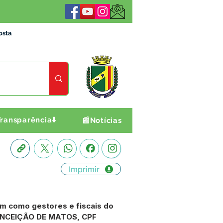
osta
ransparência⬇️
📰Notícias
Imprimir
em como gestores e fiscais do
CONCEIÇÃO DE MATOS, CPF