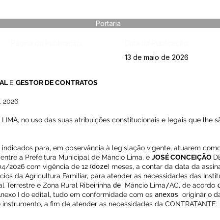
Portaria
Página da Publicação:
Data da Publicação:
13 de maio de 2026
CAL
E
GESTOR DE CONTRATOS
E 2026
, no uso das suas atribuições constitucionais e legais que lhe sã
 indicados para, em observância à legislação vigente, atuarem como 
entre a Prefeitura Municipal de Mâncio Lima, e
JOSÉ CONCEIÇÃO
D
04/2026 com vigência de 12 (
doze
) meses, a contar da data da assin
ios da Agricultura Familiar, para atender as necessidades das Instit
 Terrestre e Zona Rural Ribeirinha
de
Mâncio Lima
/
AC, de acordo
Anexo I do edital, tudo em conformidade com os
anexos
originário 
te instrumento, a fim de atender as necessidades da CONTRATANTE: