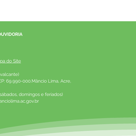
OUVIDORIA
pa do Site
valcante)
EP: 69.990-000.Mâncio Lima, Acre, 
 sábados, domingos e feriados)
nciolima.ac.gov.br