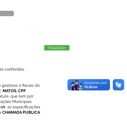
Órgão:
Visualizar
o conferidas.
gestores e fiscais do
E
MATOS, CPF
atura, que tem por
uições Municipais
com
as especificações
da
CHAMADA PUBLICA