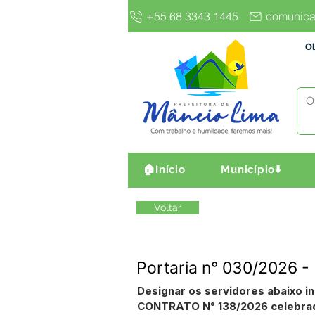
+55 68 3343 1445
comunica
Ol
🏠Início
Município⬇️
Voltar
Portaria n° 030/2026 -
Designar os servidores abaixo i
CONTRATO N° 138/2026 celebrad