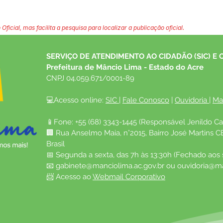
 Oficial, mas facilita a pesquisa para localizar a publicação oficial.
SERVIÇO DE ATENDIMENTO AO CIDADÃO (SIC) E 
Prefeitura de Mâncio Lima - Estado do Acre
CNPJ 04.059.671/0001-89
💻Acesso online: 
SIC 
| 
Fale Conosco
 | 
Ouvidoria
| 
Ma
📱Fone: +55 (68) 3343-1445 (Responsável Jenildo Ca
🏢 Rua Anselmo Maia, n°2015, Bairro José Martins C
Brasil
📅 Segunda a sexta, das 7h às 13:30h (Fechado aos
📧 
gabinete@manciolima.ac.gov.br
 ou 
ouvidoria@ma
📨 Acesso ao 
Webmail Corporativo