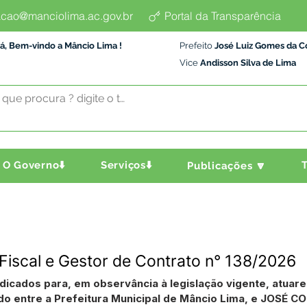
cao@manciolima.ac.gov.br
Portal da Transparência
á, Bem-vindo a Mâncio Lima !
Prefeito
José Luiz Gomes da C
Vice
Andisson Silva de Lima
O Governo⬇️
Serviços⬇️
T
Publicações 🔽
 Fiscal e Gestor de Contrato n° 138/2026
ndicados para, em observância à legislação vigente, atuar
o entre a Prefeitura Municipal de Mâncio Lima, e JOSÉ 