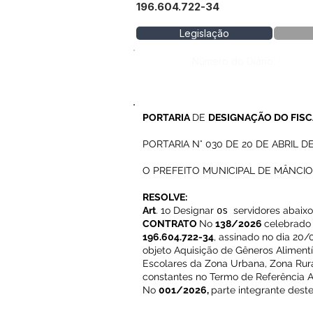
196.604.722-34
Legislação
Número do Diário:
PORTARIA
DE
DESIGNAÇÃO DO FIS
PORTARIA N° 030 DE 20 DE ABRIL D
O PREFEITO MUNICIPAL DE MÂNCIO LIMA
RESOLVE:
Art
. 1o Designar
os
servidores abaixo
CONTRATO
No
138/2026
celebrado 
196.604.722-34
, assinado no dia 20/
objeto Aquisição de Gêneros Alimentíc
Escolares da Zona Urbana, Zona Rural
constantes no Termo de Referência 
No
001/2026,
parte integrante des