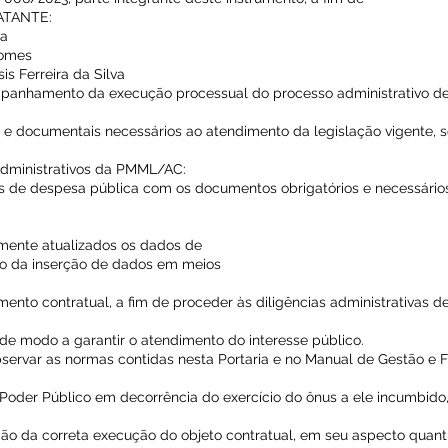
ATANTE:
va
 Gomes
sis Ferreira da Silva
mpanhamento da execução processual do processo administrativo de
s e documentais necessários ao atendimento da legislação vigente, 
Administrativos da PMML/AC:
vos de despesa pública com os documentos obrigatórios e necessários
mente atualizados os dados de
o da inserção de dados em meios
mento contratual, a fim de proceder às diligências administrativas d
de modo a garantir o atendimento do interesse público.
servar as normas contidas nesta Portaria e no Manual de Gestão e F
oder Público em decorrência do exercício do ônus a ele incumbido
ação da correta execução do objeto contratual, em seu aspecto quantit