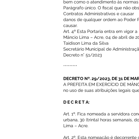
bem como o atendimento às normas r
Parágrafo único. O fiscal que não ob
Contratos Administrativos e causar
danos de qualquer ordem ao Poder P
causar.
Art. 4º Esta Portaria entra em vigor a
Mâncio Lima – Acre, 04 de abril de 2
Taidison Lima da Silva
Secretário Municipal de Administraç
Decreto n° 51/2023
*********
DECRETO Nº. 29/2023, DE 31 DE MA
A PREFEITA EM EXERCÍCIO DE MÂNCI
no uso de suas atribuições legais que
D E C R E T A:
Art. 1º. Fica nomeada a servidora 
urbana, 30 (trinta) horas semanais, 
Lima – Acre.
Art. 2º. Esta nomeação é decorrente 