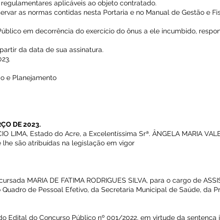
egulamentares aplicáveis ao objeto contratado.
servar as normas contidas nesta Portaria e no Manual de Gestão e Fi
úblico em decorrência do exercício do ônus a ele incumbido, respo
 partir da data de sua assinatura.
023.
ão e Planejamento
RÇO DE 2023.
O LIMA, Estado do Acre, a Excelentíssima Srª. ÂNGELA MARIA VA
 lhe são atribuídas na legislação em vigor
concursada MARIA DE FATIMA RODRIGUES SILVA, para o cargo de ASS
do Quadro de Pessoal Efetivo, da Secretaria Municipal de Saúde, da P
do Edital do Concurso Público nº 001/2022, em virtude da sentença j