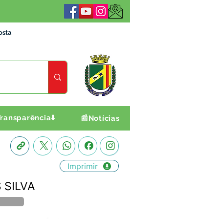
osta
ransparência⬇️
📰Notícias
Imprimir
 SILVA