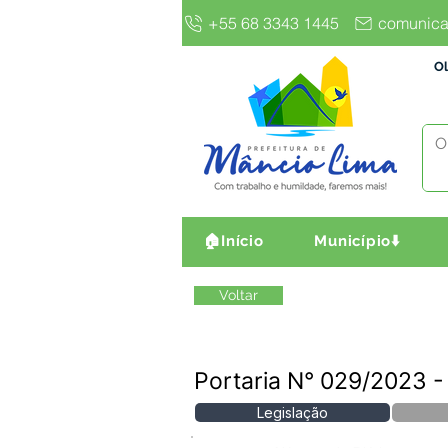
+55 68 3343 1445
comunica
Ol
🏠Início
Município⬇️
Voltar
Portaria N° 029/2023
Legislação