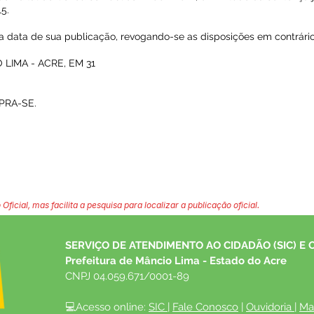
5.
 na data de sua publicação, revogando-se as disposições em contrário
LIMA - ACRE, EM 31
PRA-SE.
 Oficial, mas facilita a pesquisa para localizar a publicação oficial.
SERVIÇO DE ATENDIMENTO AO CIDADÃO (SIC) E 
Prefeitura de Mâncio Lima - Estado do Acre
CNPJ 04.059.671/0001-89
💻Acesso online: 
SIC 
| 
Fale Conosco
 | 
Ouvidoria
| 
Ma