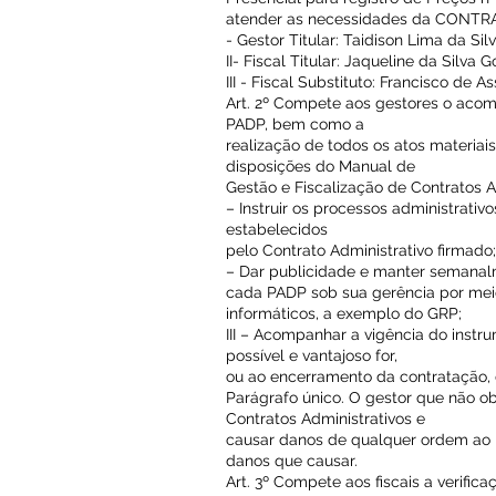
atender as necessidades da CONTR
- Gestor Titular: Taidison Lima da Sil
II- Fiscal Titular: Jaqueline da Silva
III - Fiscal Substituto: Francisco de As
Art. 2º Compete aos gestores o aco
PADP, bem como a
realização de todos os atos materiai
disposições do Manual de
Gestão e Fiscalização de Contratos 
– Instruir os processos administrati
estabelecidos
pelo Contrato Administrativo firmado;
– Dar publicidade e manter semanal
cada PADP sob sua gerência por mei
informáticos, a exemplo do GRP;
III – Acompanhar a vigência do instru
possível e vantajoso for,
ou ao encerramento da contratação, 
Parágrafo único. O gestor que não ob
Contratos Administrativos e
causar danos de qualquer ordem ao P
danos que causar.
Art. 3º Compete aos fiscais a verific