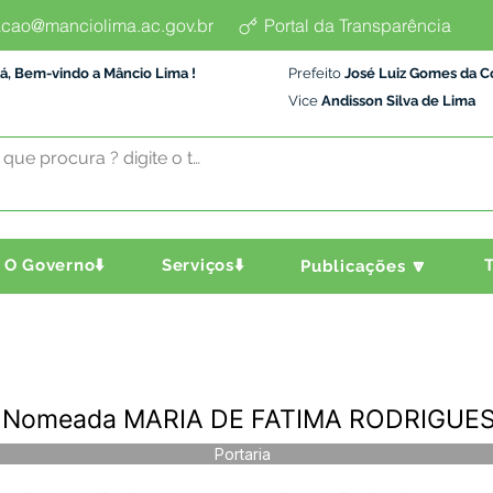
cao@manciolima.ac.gov.br
Portal da Transparência
á, Bem-vindo a Mâncio Lima !
Prefeito
José Luiz Gomes da C
Vice
Andisson Silva de Lima
O Governo⬇️
Serviços⬇️
T
Publicações 🔽
 - Nomeada MARIA DE FATIMA RODRIGUES
Portaria