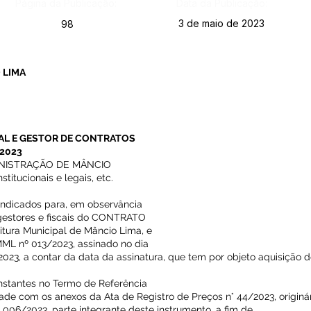
Página da Publicação:
Data da Publicação:
3 de maio de 2023
98
 LIMA
AL E GESTOR DE CONTRATOS
 2023
INISTRAÇÃO DE MÂNCIO
titucionais e legais, etc.
o indicados para, em observância
 gestores e fiscais do CONTRATO
itura Municipal de Mâncio Lima, e
L nº 013/2023, assinado no dia
23, a contar da data da assinatura, que tem por objeto aquisição d
nstantes no Termo de Referência
ade com os anexos da Ata de Registro de Preços n° 44/2023, originá
º 006/2023, parte integrante deste instrumento, a fim de