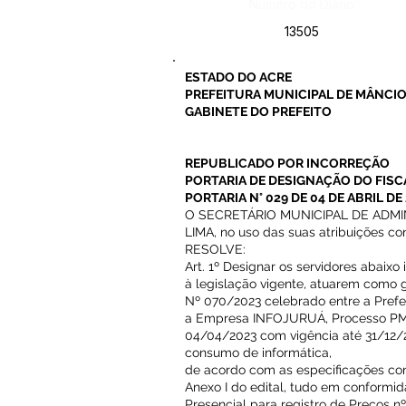
Número do Diário:
13505
ESTADO DO ACRE
PREFEITURA MUNICIPAL DE MÂNCIO
GABINETE DO PREFEITO
REPUBLICADO POR INCORREÇÃO
PORTARIA DE DESIGNAÇÃO DO FISC
PORTARIA N° 029 DE 04 DE ABRIL DE
O SECRETÁRIO MUNICIPAL DE ADM
LIMA, no uso das suas atribuições cons
RESOLVE:
Art. 1º Designar os servidores abaix
à legislação vigente, atuarem como
Nº 070/2023 celebrado entre a Prefe
a Empresa INFOJURUÁ, Processo PMM
04/04/2023 com vigência até 31/12/20
consumo de informática,
de acordo com as especificações co
Anexo I do edital, tudo em conformid
Presencial para registro de Preços n