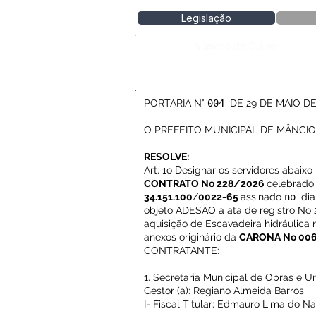
Legislação
Número do Diário:
PORTARIA N°
004
DE 29 DE MAIO DE
O PREFEITO MUNICIPAL DE MÂNCIO LIMA
RESOLVE:
Art. 1o Designar os servidores abaix
CONTRATO No 228/2026
celebrado 
34.151.100
/
0022-65
assinado
no
di
objeto ADESÃO a ata de registro No 
aquisição de Escavadeira hidráulica 
anexos originário da
CARONA No 00
CONTRATANTE:
1. Secretaria Municipal de Obras e 
Gestor (a): Regiano Almeida Barros
I- Fiscal Titular: Edmauro Lima do N