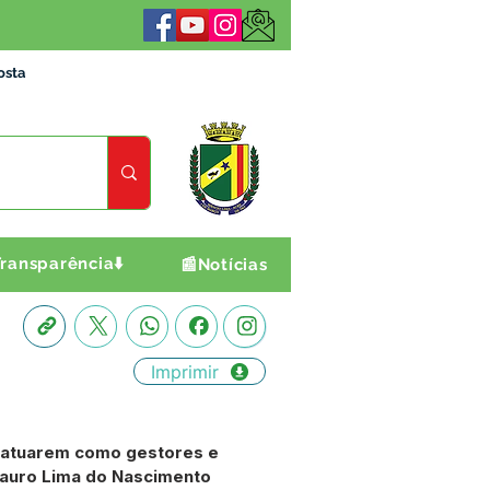
osta
ransparência⬇️
📰Notícias
Imprimir
e, atuarem como gestores e
dmauro Lima do Nascimento