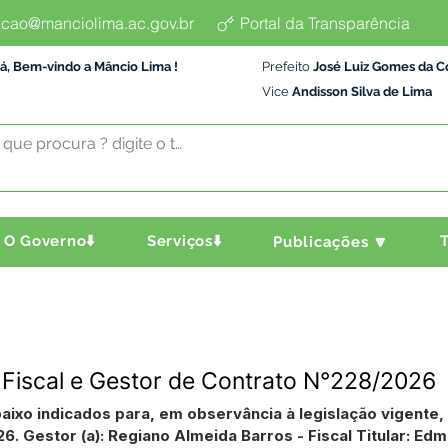
cao@manciolima.ac.gov.br
Portal da Transparência
á, Bem-vindo a Mâncio Lima !
Prefeito
José Luiz Gomes da C
Vice
Andisson Silva de Lima
O Governo⬇️
Serviços⬇️
T
Publicações 🔽
 Fiscal e Gestor de Contrato N°228/2026
baixo indicados para, em observância à legislação vigent
. Gestor (a): Regiano Almeida Barros - Fiscal Titular: E