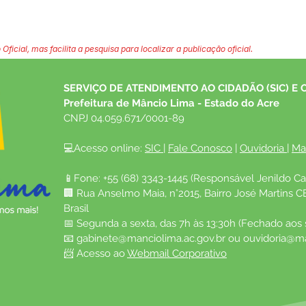
 Oficial, mas facilita a pesquisa para localizar a publicação oficial.
SERVIÇO DE ATENDIMENTO AO CIDADÃO (SIC) E 
Prefeitura de Mâncio Lima - Estado do Acre
CNPJ 04.059.671/0001-89
💻Acesso online: 
SIC 
| 
Fale Conosco
 | 
Ouvidoria
| 
Ma
📱Fone: +55 (68) 3343-1445 (Responsável Jenildo Ca
🏢 Rua Anselmo Maia, n°2015, Bairro José Martins C
Brasil
📅 Segunda a sexta, das 7h às 13:30h (Fechado aos
📧 
gabinete@manciolima.ac.gov.br
 ou 
ouvidoria@ma
📨 Acesso ao 
Webmail Corporativo