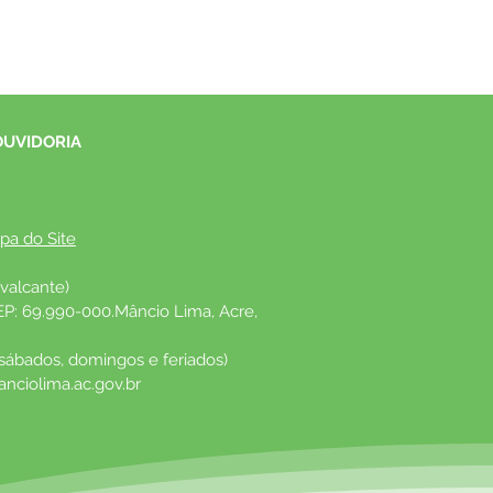
OUVIDORIA
pa do Site
valcante)
EP: 69.990-000.Mâncio Lima, Acre, 
 sábados, domingos e feriados)
nciolima.ac.gov.br