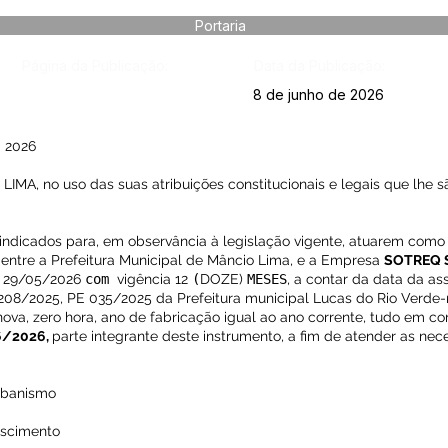
Portaria
Página da Publicação:
Data da Publicação:
8 de junho de 2026
 2026
, no uso das suas atribuições constitucionais e legais que lhe sã
o indicados para, em observância à legislação vigente, atuarem como 
entre a Prefeitura Municipal de Mâncio Lima, e a Empresa
SOTREQ S
a 29/05/2026
com
vigência 12
(
DOZE)
MESES
, a contar da data da as
208/2025, PE 035/2025 da Prefeitura municipal Lucas do Rio Verde
nova, zero hora, ano de fabricação igual ao ano corrente, tudo em 
6/2026,
parte integrante deste instrumento, a fim de atender as ne
Urbanismo
ascimento