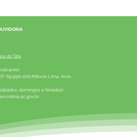
OUVIDORIA
pa do Site
valcante)
EP: 69.990-000.Mâncio Lima, Acre, 
 sábados, domingos e feriados)
nciolima.ac.gov.br