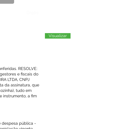
Órgão:
Visualizar
onferidas. RESOLVE:
gestores e fiscais do
EIRA LTDA, CNPJ
ta da assinatura, que
cozinha), tudo em
 instrumento, a fim
 despesa pública -
egislação vigente,