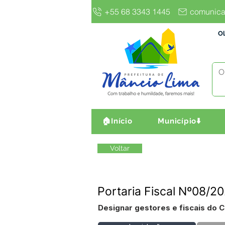
+55 68 3343 1445
comunica
Ol
🏠Início
Município⬇️
Voltar
Portaria Fiscal Nº08/2
Designar gestores e fiscais do