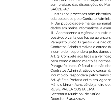
sem prejuízo das disposições do Ma
SAÚDE/AC:
I- Instruir os processos administrat
estabelecidos pelo Contrato Administ
II- Dar publicidade e manter semana
dados em meios informáticos, a exe
III - Acompanhar a vigência do instru
possível e vantajoso for, ou ao ence
Parágrafo único. O gestor que não ob
Contratos Administrativos e causar 
incumbido, responderá pelos danos 
Art. 3º Compete aos fiscais a verific
bem como o atendimento às normas r
Parágrafo único. O fiscal que não ob
Contratos Administrativos e causar 
incumbido, responderá pelos danos 
Art. 4º Esta Portaria entra em vigor n
Mâncio Lima - Acre, 26 de janeiro de 
RUSIE PAULA COSTA LIMA
Secretaria Municipal de Saúde
Decreto nº 004/2025