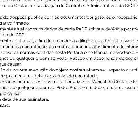
nual de Gestão e Fiscalização de Contratos Administrativos da SE
ivos de despesa pública com os documentos obrigatórios e necessários
rativo firmado;
lmente atualizados os dados de cada PADP sob sua gerência por me
mplo do GRP;
mento contratual, a fim de proceder às diligências administrativas d
rramento da contratação, de modo a garantir o atendimento do intere
servar as normas contidas nesta Portaria e no Manual de Gestão e F
danos de qualquer ordem ao Poder Público em decorrência do exercíc
que causar.
ação da correta execução do objeto contratual, em seu aspecto quantit
egulamentares aplicáveis ao objeto contratado.
servar as normas contidas nesta Portaria e no Manual de Gestão e Fi
danos de qualquer ordem ao Poder Público em decorrência do exercíc
que causar.
a data de sua assinatura.
2026.