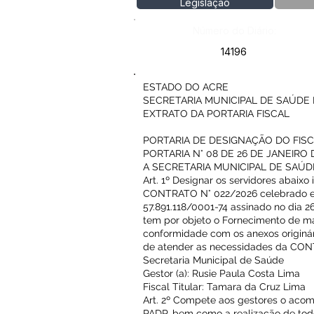
Legislação
Número do Diário:
14196
ESTADO DO ACRE
SECRETARIA MUNICIPAL DE SAÚDE 
EXTRATO DA PORTARIA FISCAL
PORTARIA DE DESIGNAÇÃO DO FIS
PORTARIA N° 08 DE 26 DE JANEIRO 
A SECRETARIA MUNICIPAL DE SAÚDE, no
Art. 1º Designar os servidores abaix
CONTRATO N° 022/2026 celebrado ent
57.891.118/0001-74 assinado no dia 
tem por objeto o Fornecimento de mat
conformidade com os anexos originá
de atender as necessidades da CO
Secretaria Municipal de Saúde
Gestor (a): Rusie Paula Costa Lima
Fiscal Titular: Tamara da Cruz Lima
Art. 2º Compete aos gestores o aco
PADP, bem como a realização de todo