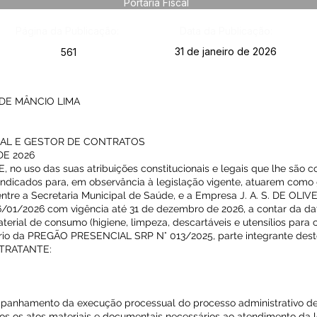
Portaria Fiscal
Página da Publicação:
Data da Publicação:
31 de janeiro de 2026
561
DE MÂNCIO LIMA
CAL E GESTOR DE CONTRATOS
DE 2026
 uso das suas atribuições constitucionais e legais que lhe são c
o indicados para, em observância à legislação vigente, atuarem como 
re a Secretaria Municipal de Saúde, e a Empresa J. A. S. DE OLIV
26/01/2026 com vigência até 31 de dezembro de 2026, a contar da da
erial de consumo (higiene, limpeza, descartáveis e utensílios para 
rio da PREGÃO PRESENCIAL SRP N° 013/2025, parte integrante deste
NTRATANTE:
mpanhamento da execução processual do processo administrativo de
s os atos materiais e documentais necessários ao atendimento da l