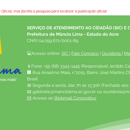
 Oficial, mas facilita a pesquisa para localizar a publicação oficial.
SERVIÇO DE ATENDIMENTO AO CIDADÃO (SIC) E 
Prefeitura de Mâncio Lima - Estado do Acre
CNPJ 04.059.671/0001-89
💻Acesso online: 
SIC 
| 
Fale Conosco
 | 
Ouvidoria
| 
Ma
📱Fone: +55 (68) 3343-1445 (Responsável Jenildo Ca
🏢 Rua Anselmo Maia, n°2015, Bairro José Martins C
Brasil
📅 Segunda a sexta, das 7h às 13:30h (Fechado aos
📧 
gabinete@manciolima.ac.gov.br
 ou 
ouvidoria@ma
📨 Acesso ao 
Webmail Corporativo