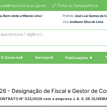
cao@manciolima.ac.gov.br
Portal da Transparência
á, Bem-vindo a Mâncio Lima !
Prefeito
José Luiz Gomes da C
Vice
Andisson Silva de Lima
O Governo⬇️
Serviços⬇️
T
Publicações 🔽
026 - Designação de Fiscal e Gestor de Co
 CONTRATO N° 022/2026 com a empresa J. A. S. DE OLIVEIR