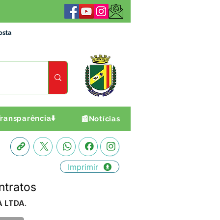
osta
ransparência⬇️
📰Notícias
Imprimir
ntratos
A LTDA.