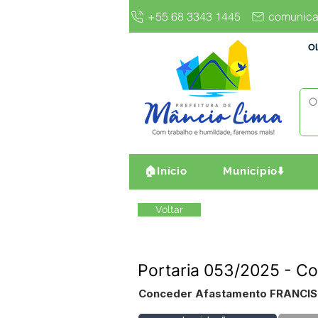
+55 68 3343 1445
comunica
Ol
🏠Início
Município⬇️
Voltar
Portaria 053/2025 - 
Conceder Afastamento FRANCIS