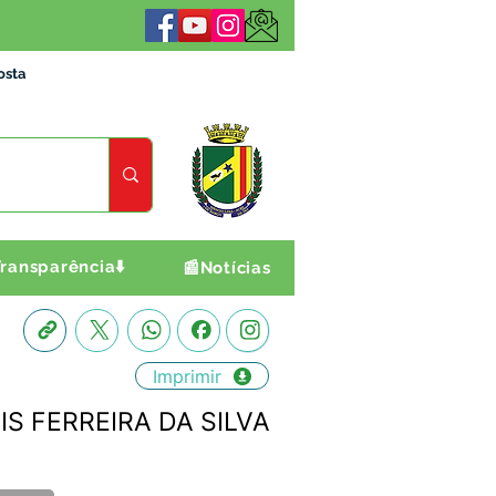
osta
ransparência⬇️
📰Notícias
Imprimir
IS FERREIRA DA SILVA