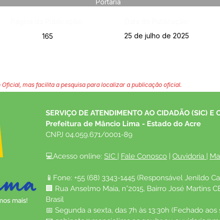
Portaria
Página da Publicação:
Data da Publicação:
25 de julho de 2025
165
 Oficial, mas facilita a pesquisa para localizar a publicação oficial.
SERVIÇO DE ATENDIMENTO AO CIDADÃO (SIC) E 
Prefeitura de Mâncio Lima - Estado do Acre
CNPJ 04.059.671/0001-89
💻Acesso online: 
SIC 
| 
Fale Conosco
 | 
Ouvidoria
| 
Ma
📱Fone: +55 (68) 3343-1445 (Responsável Jenildo Ca
🏢 Rua Anselmo Maia, n°2015, Bairro José Martins C
Brasil
📅 Segunda a sexta, das 7h às 13:30h (Fechado aos