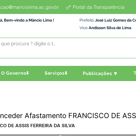
cao@manciolima.ac.gov.br
Portal da Transparência
á, Bem-vindo a Mâncio Lima !
Prefeito
José Luiz Gomes da C
Vice
Andisson Silva de Lima
O Governo⬇️
Serviços⬇️
T
Publicações 🔽
Conceder Afastamento FRANCISCO DE ASS
CO DE ASSIS FERREIRA DA SILVA