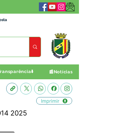
osta
ransparência⬇️
📰Notícias
Imprimir
014 2025