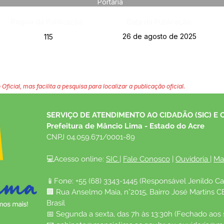
Portaria
Página da Publicação:
Data da Publicação:
26 de agosto de 2025
115
 Oficial, mas facilita a pesquisa para localizar a publicação oficial.
SERVIÇO DE ATENDIMENTO AO CIDADÃO (SIC) E 
Prefeitura de Mâncio Lima - Estado do Acre
CNPJ 04.059.671/0001-89
💻Acesso online: 
SIC 
| 
Fale Conosco
 | 
Ouvidoria
| 
Ma
📱Fone: +55 (68) 3343-1445 (Responsável Jenildo Ca
🏢 Rua Anselmo Maia, n°2015, Bairro José Martins C
Brasil
📅 Segunda a sexta, das 7h às 13:30h (Fechado aos