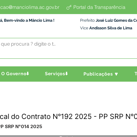
cao@manciolima.ac.gov.br
Portal da Transparência
á, Bem-vindo a Mâncio Lima !
Prefeito
José Luiz Gomes da C
Vice
Andisson Silva de Lima
O Governo⬇️
Serviços⬇️
T
Publicações 🔽
scal do Contrato N°192 2025 - PP SRP N°
 PP SRP N°014 2025