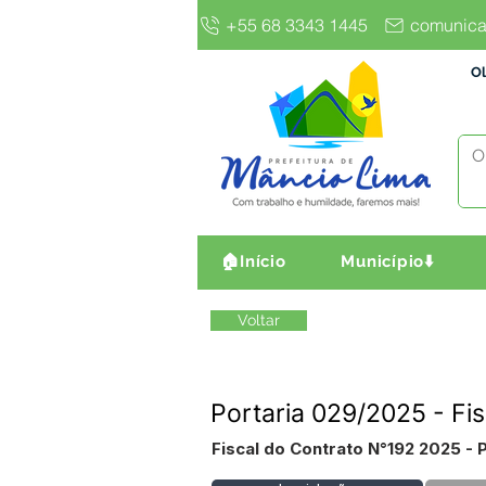
+55 68 3343 1445
comunica
Ol
🏠Início
Município⬇️
Voltar
Portaria 029/2025 - Fi
Fiscal do Contrato N°192 2025 -