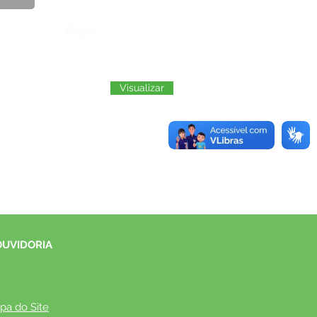
Órgão:
Visualizar
OUVIDORIA
pa do Site