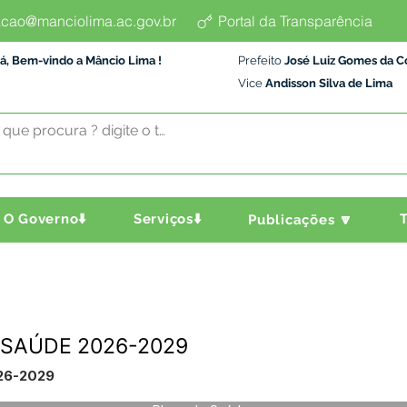
cao@manciolima.ac.gov.br
Portal da Transparência
á, Bem-vindo a Mâncio Lima !
Prefeito
José Luiz Gomes da C
Vice
Andisson Silva de Lima
O Governo⬇️
Serviços⬇️
T
Publicações 🔽
 SAÚDE 2026-2029
26-2029