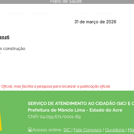
Plano de Saúde
Página da Publicação:
Data da Publicação:
31 de março de 2026
202
6
as construção
”
 Oficial, mas facilita a pesquisa para localizar a publicação oficial.
SERVIÇO DE ATENDIMENTO AO CIDADÃO (SIC) E 
Prefeitura de Mâncio Lima - Estado do Acre
CNPJ 04.059.671/0001-89
💻Acesso online: 
SIC 
| 
Fale Conosco
 | 
Ouvidoria
| 
Ma