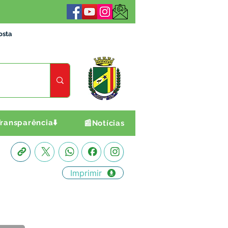
osta
ransparência⬇️
📰Notícias
Imprimir