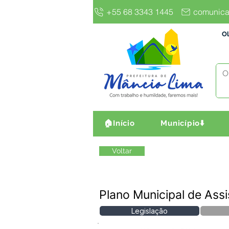
+55 68 3343 1445
comunica
Ol
🏠Início
Município⬇️
Voltar
Plano Municipal de Assi
Legislação