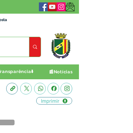
osta
ransparência⬇️
📰Notícias
Imprimir