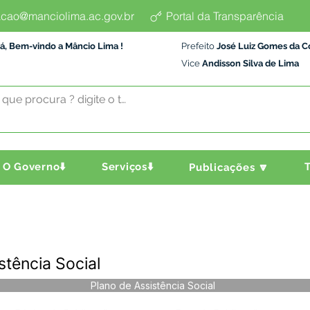
cao@manciolima.ac.gov.br
Portal da Transparência
á, Bem-vindo a Mâncio Lima !
Prefeito
José Luiz Gomes da C
Vice
Andisson Silva de Lima
O Governo⬇️
Serviços⬇️
T
Publicações 🔽
stência Social
Plano de Assistência Social