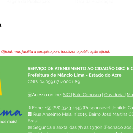
Página da Publicação:
Data da Publicação:
l
 Oficial, mas facilita a pesquisa para localizar a publicação oficial.
SERVIÇO DE ATENDIMENTO AO CIDADÃO (SIC) E 
Prefeitura de Mâncio Lima - Estado do Acre
CNPJ 04.059.671/0001-89
💻Acesso online: 
SIC 
| 
Fale Conosco
 | 
Ouvidoria
| 
Ma
📱Fone: +55 (68) 3343-1445 (Responsável Jenildo Ca
🏢 Rua Anselmo Maia, n°2015, Bairro José Martins C
Brasil
📅 Segunda a sexta, das 7h às 13:30h (Fechado aos