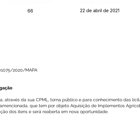
Página da Publicação:
Data da Publicação:
22 de abril de 2021
66
01075/2020/MAPA
ogação
ma, através da sua CPML, torna público e para conhecimento das lic
pramencionada, que tem por objeto Aquisição de Implementos Agrícol
ação dos itens e será reaberta em nova oportunidade.