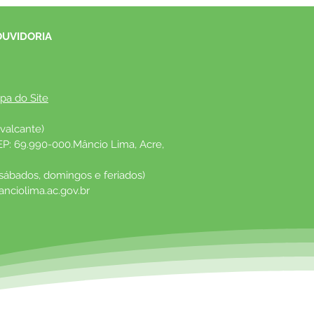
OUVIDORIA
pa do Site
valcante)
EP: 69.990-000.Mâncio Lima, Acre, 
 sábados, domingos e feriados)
nciolima.ac.gov.br