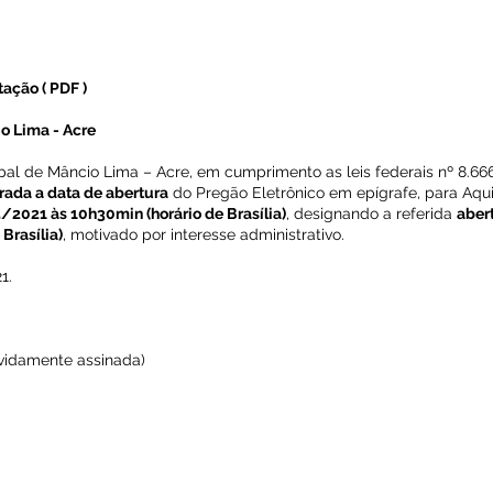
itação
(
PDF
)
o Lima - Acre
ipal de Mâncio Lima – Acre, em cumprimento as leis federais nº 8.66
erada a data de abertura
do Pregão Eletrônico em epígrafe, para Aqu
/2021 às 10h30min (horário de Brasília)
, designando a referida
abert
Brasília)
, motivado por interesse administrativo.
1.
evidamente assinada)