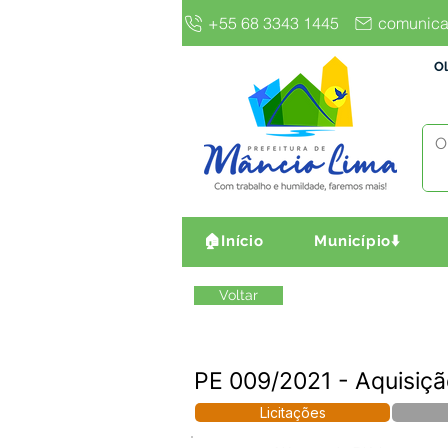
+55 68 3343 1445
comunica
Ol
🏠Início
Município⬇️
Voltar
PE 009/2021 - Aquisiçã
Licitações