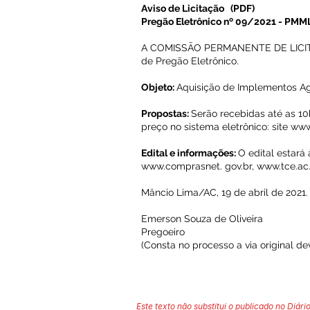
Aviso de Licitação
(PDF)
Pregão Eletrônico nº 09/2021 - PMM
A COMISSÃO PERMANENTE DE LICITAÇÃO
de Pregão Eletrônico.
Objeto:
Aquisição de Implementos Ag
Propostas:
Serão recebidas até as 10h
preço no sistema eletrônico: site
www
Edital e informações:
O edital estará 
www.comprasnet
. gov.br,
www.tce.ac.
Mâncio Lima/AC, 19 de abril de 2021.
Emerson Souza de Oliveira
Pregoeiro
(Consta no processo a via original d
Este texto não substitui o publicado no Diário