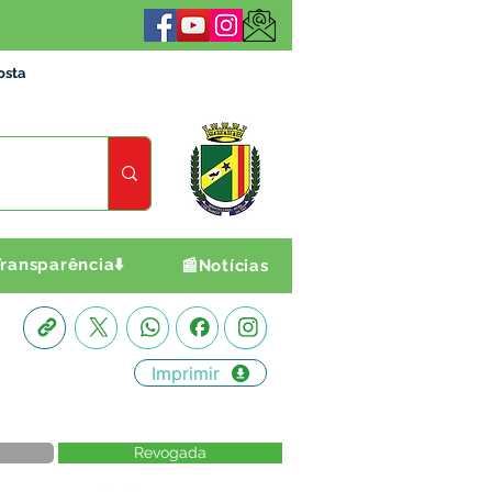
osta
ransparência⬇️
📰Notícias
Imprimir
Revogada