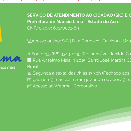
SERVIÇO DE ATENDIMENTO AO CIDADÃO (SIC) E 
Prefeitura de Mâncio Lima - Estado do Acre
CNPJ 04.059.671/0001-89
💻Acesso online: 
SIC 
| 
Fale Conosco
 | 
Ouvidoria
| 
Ma
📱Fone: +55 (68) 3343-1445 (Responsável Jenildo Ca
🏢 Rua Anselmo Maia, n°2015, Bairro José Martins C
Brasil
📅 Segunda a sexta, das 7h às 13:30h (Fechado aos
📧 
gabinete@manciolima.ac.gov.br
 ou 
ouvidoria@ma
📨 Acesso ao 
Webmail Corporativo