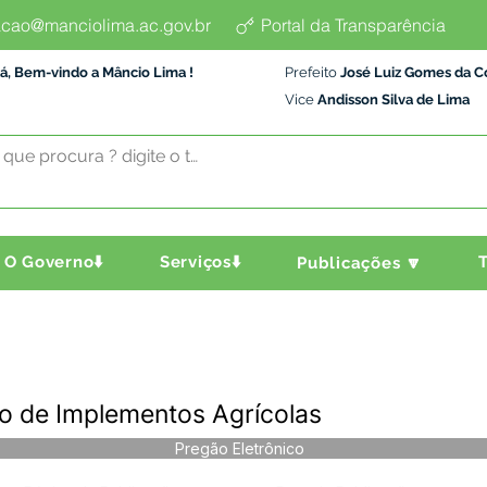
cao@manciolima.ac.gov.br
Portal da Transparência
á, Bem-vindo a Mâncio Lima !
Prefeito
José Luiz Gomes da C
Vice
Andisson Silva de Lima
O Governo⬇️
Serviços⬇️
T
Publicações 🔽
o de Implementos Agrícolas
Pregão Eletrônico