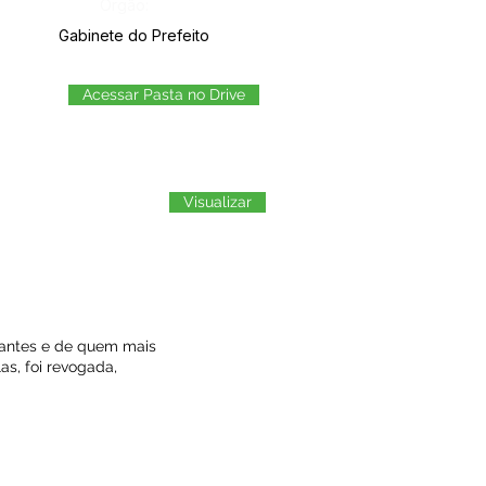
Órgão:
Gabinete do Prefeito
Acessar Pasta no Drive
Visualizar
itantes e de quem mais
as, foi revogada,