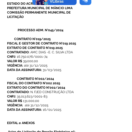
ESTADO DO ACRE
PREFEITURA MUNICIPAL DE MÂNCIO LIMA
COMISSÃO PERMANENTE MUNICIPAL DE
LICITAÇÃO
PROCESSO ADM. N°045/2024
CONTRATO N°019/2025
FISCAL E GESTOR DE CONTRATO N°019 2025
EXTRATO DE CONTRATO N°019 2025
CONTRATADO:
AMC DIAS -E. C. SILVA LTDA
CNPJ:
16.750.076/0001-74
VALOR R$
39.000,00
VIGÊNCIA:
até 31/12/2025
DATA DA ASSINATURA:
31/03/2025
CONTRATO N°002/2024
FISCAL DO CONTRATO N°002 2025
EXTRATO DO CONTRATO N°002/2024
CONTRATADO:
N. FJED CONSTRUÇÃO LTDA
CNPJ:
35.013.623/0001-83
VALOR R$
131.000,00
VIGÊNCIA:
até 31/12/2025
DATA DA ASSINATURA:
16/01/2025
EDITAL e ANEXOS
Aviso de Licitação do Pregão Eletrônico nº: