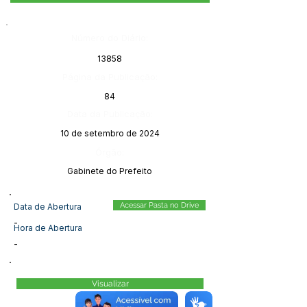
Número do Diário:
13858
Página da Publicação:
84
Data da Publicação:
10 de setembro de 2024
Órgão:
Gabinete do Prefeito
Acessar Pasta no Drive
Data de Abertura
-
Hora de Abertura
-
Visualizar