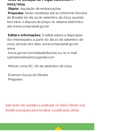
0003/2024
Objeto:
Aquisição de embarcações
Propostas
: Serão recebidas até as 10h00min (Horário
de Brasília) do dia 24 de setembro de 2024, quando
terá início a disputa de preço no sistema eletrônico:
site
www.comprasnet.gov.br
Edital e informações:
O edital estará à disposição
dos interessados a partir do dia 10 de setembro de
2024, através dos sites:
www.comprasnet.gov.br
,
www.
tce.ac.gov.br/portaldaslicitacoes ou no e-mail
cplmanciolima2021@gmail.com
Mâncio Lima/AC, 06 de setembro de 2024.
Emerson Souza de Oliveira
Pregoeiro
Este texto não substitui o publicado no Diário Oficial, mas
facilita a pesquisa para localizar a publicação oficial.