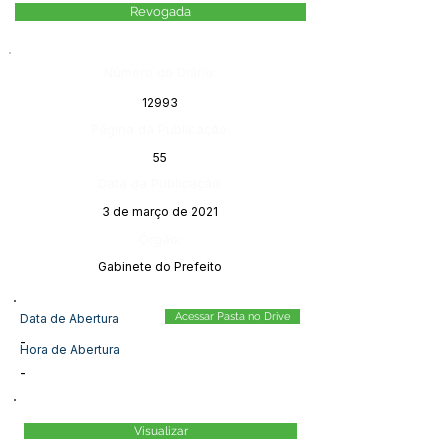
Revogada
Número do Diário:
12993
Página da Publicação:
55
Data da Publicação:
3 de março de 2021
Órgão:
Gabinete do Prefeito
Acessar Pasta no Drive
Data de Abertura
-
Hora de Abertura
-
Visualizar