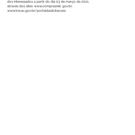
dos interessados a partir do dia 03 de março de 2021,
através dos sites:
www.comprasnet
. gov.br,
www.tce.ac.gov.br/portaldaslicitacoes
Mâncio Lima/AC, 02 de março de 2021.
Emerson Souza de Oliveira
Pregoeiro
(Consta no processo a via original devidamente
assinada)
Este texto não substitui o publicado no Diário Oficial, mas
facilita a pesquisa para localizar a publicação oficial.
SERVIÇO DE ATENDIMENTO AO 
CIDADÃO (SIC) E OUVIDORIA