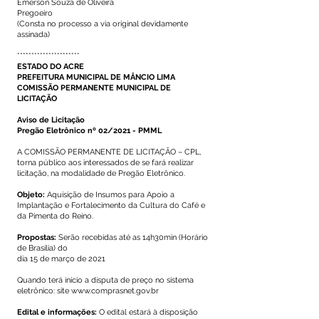
Emerson Souza de Oliveira
Pregoeiro
(Consta no processo a via original devidamente
assinada)
**********************
ESTADO DO ACRE
PREFEITURA MUNICIPAL DE MÂNCIO LIMA
COMISSÃO PERMANENTE MUNICIPAL DE
LICITAÇÃO
Aviso de Licitação
Pregão Eletrônico nº 02/2021 - PMML
A COMISSÃO PERMANENTE DE LICITAÇÃO – CPL,
torna público aos interessados de se fará realizar
licitação, na modalidade de Pregão Eletrônico.
Objeto:
Aquisição de Insumos para Apoio a
Implantação e Fortalecimento da Cultura do Café e
da Pimenta do Reino.
Propostas:
Serão recebidas até as 14h30min (Horário
de Brasília) do
dia 15 de março de 2021
Quando terá início a disputa de preço no sistema
eletrônico: site
www.comprasnet.gov.br
Edital e informações:
O edital estará à disposição