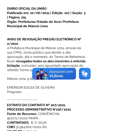
DIÁRIO OFICIAL DA UNIÃO
Publicado em: 10/06/2021 | Edição: 107 | Seção: 3
| Página: 215
Órgão: Prefeituras/Estado do Acre/Prefeitura
Municipal de Mâncio Lima
AVISO DE REVOGAÇÃO PREGÃO ELETRÔNICO Nº
2/2021
A Prefeitura Municipal de Mâncio Lima, através da
sua CPML, torna público que devido a não
aprovação, até o momento, do Termo de Referência,
ficam
revogados todos os atos inerentes a referida
licitação
, outrossim, será aguardado aprovação do
referido Termo para nova publicação.
Mâncio Lima, 9 de junho de 2021.
EMERSON SOUZA DE OLIVEIRA
Pregoeiro
**************************
EXTRATO DO CONTRATO Nº 207/2021
PROCESSO ADMINISTRATIVO N°016/2021
Fonte de Recursos:
CONVÊNIO No
901071/2020/MAPA
CONTRATADO:
B. O. SILVA
CNPJ
31.584.662/0001-80