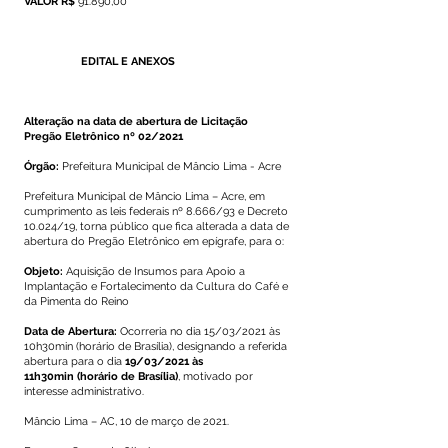
VALOR R$
91.890,00
EDITAL E ANEXOS
Alteração na data de abertura de Licitação
Pregão Eletrônico nº 02/2021
Órgão:
Prefeitura Municipal de Mâncio Lima - Acre
Prefeitura Municipal de Mâncio Lima – Acre, em
cumprimento as leis federais nº 8.666/93 e Decreto
10.024/19, torna público que fica alterada a data de
abertura do Pregão Eletrônico em epígrafe, para o:
Objeto:
Aquisição de Insumos para Apoio a
Implantação e Fortalecimento da Cultura do Café e
da Pimenta do Reino
Data de Abertura:
Ocorreria no dia 15/03/2021 às
10h30min (horário de Brasília), designando a referida
abertura para o dia
19/03/2021 às
11h30min (horário de Brasília)
, motivado por
interesse administrativo.
Mâncio Lima – AC, 10 de março de 2021.