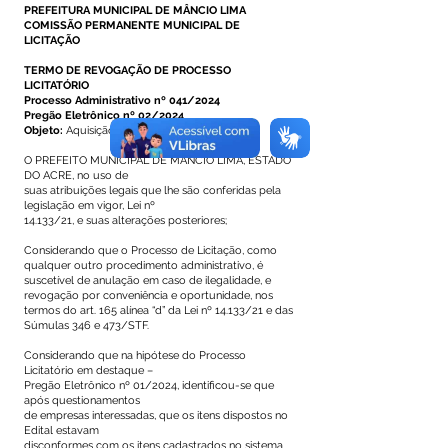
PREFEITURA MUNICIPAL DE MÂNCIO LIMA
COMISSÃO PERMANENTE MUNICIPAL DE
LICITAÇÃO
TERMO DE REVOGAÇÃO DE PROCESSO
LICITATÓRIO
Processo Administrativo nº 041/2024
Pregão Eletrônico nº 02/2024
Objeto:
Aquisição de caminhonete
O PREFEITO MUNICIPAL DE MÂNCIO LIMA, ESTADO
DO ACRE, no uso de
suas atribuições legais que lhe são conferidas pela
legislação em vigor, Lei nº
14.133/21, e suas alterações posteriores;
Considerando que o Processo de Licitação, como
qualquer outro procedimento administrativo, é
suscetível de anulação em caso de ilegalidade, e
revogação por conveniência e oportunidade, nos
termos do art. 165 alínea “d” da Lei nº 14.133/21 e das
Súmulas 346 e 473/STF.
Considerando que na hipótese do Processo
Licitatório em destaque –
Pregão Eletrônico nº 01/2024, identificou-se que
após questionamentos
de empresas interessadas, que os itens dispostos no
Edital estavam
disconformes com os itens cadastrados no sistema