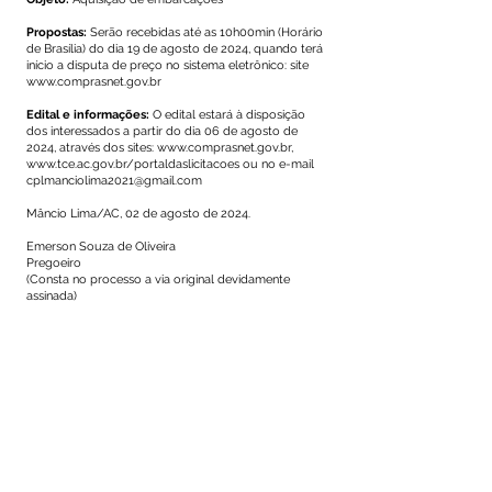
Propostas:
Serão recebidas até as 10h00min (Horário
de Brasília) do dia 19 de agosto de 2024, quando terá
início a disputa de preço no sistema eletrônico: site
www.comprasnet.gov.br
Edital e informações:
O edital estará à disposição
dos interessados a partir do dia 06 de agosto de
2024, através dos sites:
www.comprasnet.gov.br
,
www.tce.ac.gov.br/portaldaslicitacoes
ou no e-mail
cplmanciolima2021@gmail.com
Mâncio Lima/AC, 02 de agosto de 2024.
Emerson Souza de Oliveira
Pregoeiro
(Consta no processo a via original devidamente
assinada)
Este texto não substitui o publicado no Diário Oficial, mas
facilita a pesquisa para localizar a publicação oficial.