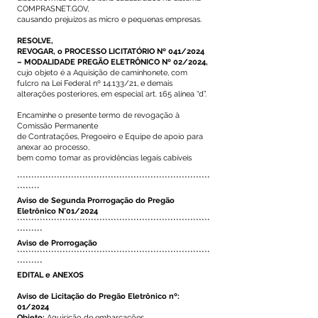
COMPRASNET.GOV,
causando prejuízos as micro e pequenas empresas.
RESOLVE,
REVOGAR, o PROCESSO LICITATÓRIO Nº 041/2024
– MODALIDADE PREGÃO ELETRÔNICO Nº 02/2024,
cujo objeto é a Aquisição de caminhonete, com
fulcro na Lei Federal nº 14.133/21, e demais
alterações posteriores, em especial art. 165 alínea “d”.
Encaminhe o presente termo de revogação à
Comissão Permanente
de Contratações, Pregoeiro e Equipe de apoio para
anexar ao processo,
bem como tomar as providências legais cabíveis
********************************************************************
********
Aviso de Segunda Prorrogação do Pregão
Eletrônico N°01/2024
********************************************************************
*********
Aviso de Prorrogação
********************************************************************
*********
EDITAL e ANEXOS
Aviso de Licitação do Pregão Eletrônico nº:
01/2024
Objeto:
Aquisição de embarcações