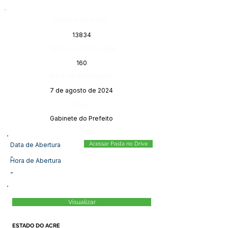
Número do Diário:
13834
Página da Publicação:
160
Data da Publicação:
7 de agosto de 2024
Órgão:
Gabinete do Prefeito
Acessar Pasta no Drive
Data de Abertura
-
Hora de Abertura
-
Visualizar
ESTADO DO ACRE