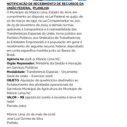
NOTIFICAÇÃO DE RECEBIMENTO DE RECURSOS DA
UNIÃO FEDERAL
(
PLANILHA
)
O Município de Mâncio Lima, Estado do Acre, em
cumprimento ao disposto na Lei Federal no 9.452, de
20 de março de 1997, na Lei Complementar no 210,
de 25 de novembro de 2024, e demais normas
aplicáveis à transparência e à rastreabilidade das
Transferências Especiais da União, torna público aos
Partidos Políticos, aos Sindicatos de Trabalhadores,
às Entidades Empresariais e à população em geral o
recebimento do seguinte recurso federal, depositado
em conta específica mantida junto ao Banco do
Brasil,
Agência no
4128-9, Mâncio Lima/AC:
Órgão Repassador:
Ministério da Gestão e Inovação
em Serviços Públicos
Modalidade:
Transferência Especial – Orçamento
Geral da União – Exercício 2026
OBJETO:
Aquisição de quadriciclos destinados ao
fortalecimento das atividades operacionais da
Secretaria Municipal de Agricultura do Município de
Mâncio Lima/Ac.
VALOR – R$
199.000,00 (cento e noventa e nove mil
reais)
Parcela única.
Mâncio Lima, 20 de maio de 2026.
José Luiz Gomes da Silva
Prefeito