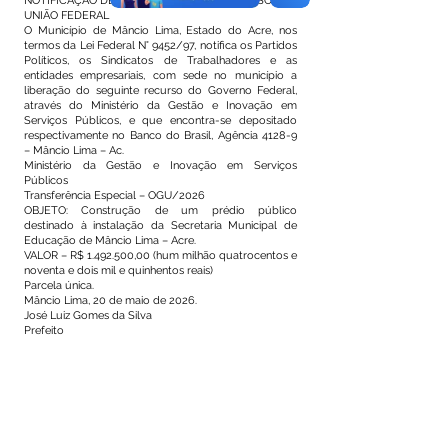
NOTIFICAÇÃO DE RECEBIMENTO DE RECURSOS DA
UNIÃO FEDERAL
O Município de Mâncio Lima, Estado do Acre, nos
termos da Lei Federal N° 9452/97, notifica os Partidos
Políticos, os Sindicatos de Trabalhadores e as
entidades empresariais, com sede no município a
liberação do seguinte recurso do Governo Federal,
através do Ministério da Gestão e Inovação em
Serviços Públicos, e que encontra-se depositado
respectivamente no Banco do Brasil, Agência 4128-9
– Mâncio Lima – Ac.
Ministério da Gestão e Inovação em Serviços
Públicos
Transferência Especial – OGU/2026
OBJETO: Construção de um prédio público
destinado à instalação da Secretaria Municipal de
Educação de Mâncio Lima – Acre.
VALOR – R$
1.492.500
,00 (hum milhão quatrocentos e
noventa e dois mil e quinhentos reais)
Parcela única.
Mâncio Lima, 20 de maio de 2026.
José Luiz Gomes da Silva
Prefeito