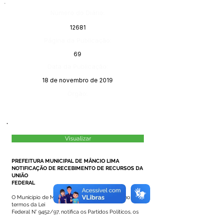
Número do Diário:
12681
Página da Publicação:
69
Data da Publicação:
18 de novembro de 2019
Órgão:
Visualizar
PREFEITURA MUNICIPAL DE MÂNCIO LIMA
NOTIFICAÇÃO DE RECEBIMENTO DE RECURSOS DA
UNIÃO
FEDERAL
O Município de Mâncio Lima, Estado do Acre, nos
termos da Lei
Federal N° 9452/97, notifica os Partidos Políticos, os