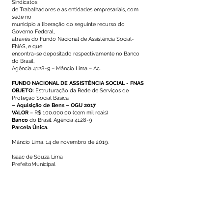
Sindicatos
de Trabalhadores e as entidades empresariais, com
sede no
município a liberação do seguinte recurso do
Governo Federal,
através do Fundo Nacional de Assistência Social-
FNAS, e que
encontra-se depositado respectivamente no Banco
do Brasil,
Agência 4128-9 – Mâncio Lima – Ac.
FUNDO NACIONAL DE ASSISTÊNCIA SOCIAL - FNAS
OBJETO:
Estruturação da Rede de Serviços de
Proteção Social Básica
– Aquisição de Bens – OGU 2017
VALOR
– R$ 100.000,00 (cem mil reais)
Banco
do Brasil, Agência 4128-9
Parcela Única.
Mâncio Lima, 14 de novembro de 2019.
Isaac de Souza Lima
PrefeitoMunicipal